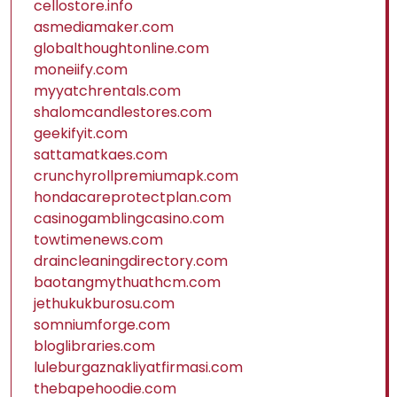
cellostore.info
asmediamaker.com
globalthoughtonline.com
moneiify.com
myyatchrentals.com
shalomcandlestores.com
geekifyit.com
sattamatkaes.com
crunchyrollpremiumapk.com
hondacareprotectplan.com
casinogamblingcasino.com
towtimenews.com
draincleaningdirectory.com
baotangmythuathcm.com
jethukukburosu.com
somniumforge.com
bloglibraries.com
luleburgaznakliyatfirmasi.com
thebapehoodie.com