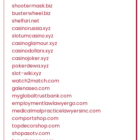
shootermask.biz
busterwheel.biz
shelfari.net
casinorussia.xyz
slotumcasino.xyz
casinoglamour.xyz
casinodollars.xyz
casinojoker.xyz
pokerdewa.xyz
slot-wiki.xyz
watch2match.com
galenaseo.com
myglobaltrustbank.com
employmentlawlawyergo.com
medicalmalpracticelawyersinc.com
comportshop.com
topdecorshop.com
shopasotv.com