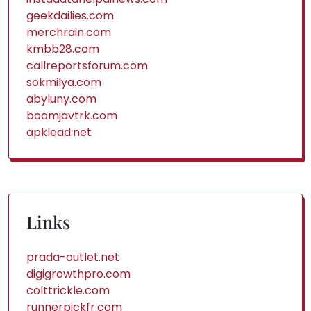
geekdailies.com
merchrain.com
kmbb28.com
callreportsforum.com
sokmilya.com
abyluny.com
boomjavtrk.com
apklead.net
Links
prada-outlet.net
digigrowthpro.com
colttrickle.com
runnerpickfr.com