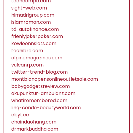
techcompa.com
sight-web.com
himadrigroup.com
islamroman.com
td-autofinance.com
frienlyjokerpoker.com
kowloonnslots.com
techibro.com
alpinemagazines.com
vulcanrp.com
twitter-trend-blog.com
montblancpensonlineoutletsale.com
babygadgetsreview.com
akupunktur-ambulanz.com
whatiremembered.com
linq-condo-beautyworld.com
ebyt.cc
chaindaohang.com
drmarkbuddha.com