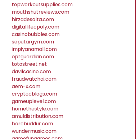
topworkoutsupplies.com
mouthshutreviews.com
hirzadesalta.com
digitallifeopoly.com
casinobubbles.com
seputargym.com
impiyanamall.com
optguardian.com
totostreet.net
davilcasino.com
fraudwatchai.com
aem-x.com
cryptooblogs.com
gameuplevel.com
homethestyle.com
amuldistribution.com
borobuddur.com
wundermusic.com
gamefungames.com