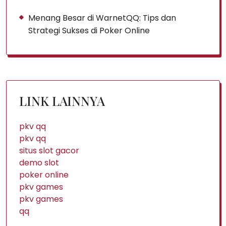
Menang Besar di WarnetQQ: Tips dan
Strategi Sukses di Poker Online
LINK LAINNYA
pkv qq
pkv qq
situs slot gacor
demo slot
poker online
pkv games
pkv games
qq