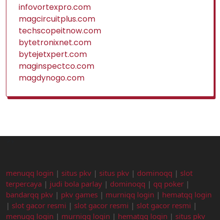
infovortexpro.com
magcircuitplus.com
techscopeitnow.com
bytetronixnet.com
bytejetxpert.com
maginspectco.com
magdynogo.com
?>
menuqq login
|
situs pkv
|
situs pkv
|
dominoqq
|
slot
terpercaya
|
judi bola parlay
|
dominoqq
|
qq poker
|
bandarqq pkv
|
pkv games
|
murniqq login
|
hematqq login
|
slot gacor resmi
|
slot gacor resmi
|
slot gacor resmi
|
menuqq login
|
murniqq login
|
hematqq login
|
situs pkv