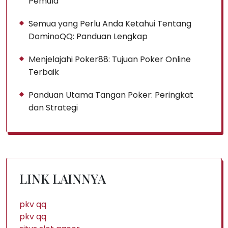
Pemula
Semua yang Perlu Anda Ketahui Tentang
DominoQQ: Panduan Lengkap
Menjelajahi Poker88: Tujuan Poker Online
Terbaik
Panduan Utama Tangan Poker: Peringkat
dan Strategi
LINK LAINNYA
pkv qq
pkv qq