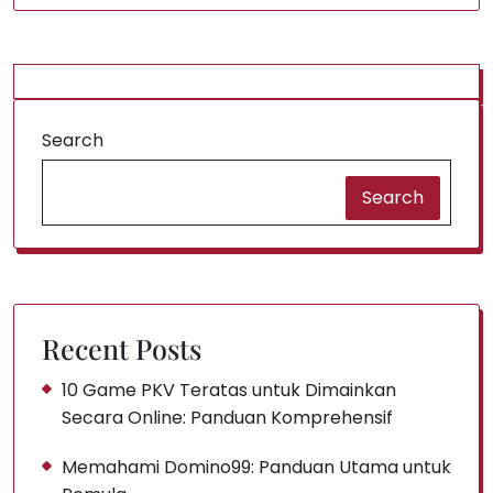
Search
Search
Recent Posts
10 Game PKV Teratas untuk Dimainkan
Secara Online: Panduan Komprehensif
Memahami Domino99: Panduan Utama untuk