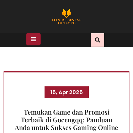
Skip
to
content
15, Apr 2025
Temukan Game dan Promosi
Terbaik di Gocengqq: Panduan
Anda untuk Sukses Gaming Online