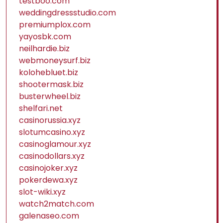
testboo.com
weddingdressstudio.com
premiumplox.com
yayosbk.com
neilhardie.biz
webmoneysurf.biz
kolohebluet.biz
shootermask.biz
busterwheel.biz
shelfari.net
casinorussia.xyz
slotumcasino.xyz
casinoglamour.xyz
casinodollars.xyz
casinojoker.xyz
pokerdewa.xyz
slot-wiki.xyz
watch2match.com
galenaseo.com