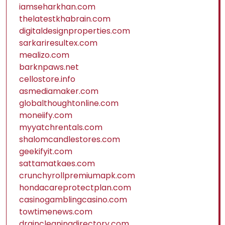
iamseharkhan.com
thelatestkhabrain.com
digitaldesignproperties.com
sarkariresultex.com
mealizo.com
barknpaws.net
cellostore.info
asmediamaker.com
globalthoughtonline.com
moneiify.com
myyatchrentals.com
shalomcandlestores.com
geekifyit.com
sattamatkaes.com
crunchyrollpremiumapk.com
hondacareprotectplan.com
casinogamblingcasino.com
towtimenews.com
draincleaningdirectory.com