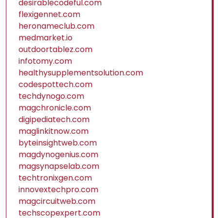
desirablecodeful.com
flexigennet.com
heronameclub.com
medmarket.io
outdoortablez.com
infotomy.com
healthysupplementsolution.com
codespottech.com
techdynogo.com
magchronicle.com
digipediatech.com
maglinkitnow.com
byteinsightweb.com
magdynogenius.com
magsynapselab.com
techtronixgen.com
innovextechpro.com
magcircuitweb.com
techscopexpert.com