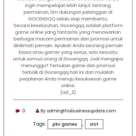
ingin mempelajari lebih lanjut tentang
permainan, tim dukungan pelanggan di
GOCENGQQ selalu siap membantu.
Secara keseluruhan, Gocengqq adalah platform
game online yang fantastis yang menawarkan
berbagai macam permainan dan promosi untuk
dinikmati pemain. Apakah Anda seorang pemain
biasa atau gamer yang serius, ada sesuatu
untuk semua orang di Gocengqq. Jadi mengapa
menunggu? Temukan game dan promosi
terbaik di Gocengqq hari ini dan mulailah
perjalanan Anda menuju kesuksesan game
online.
[ad_2]
0
By
admin@foxbusinessupdate.com
Tags:
,
pkv games
slot