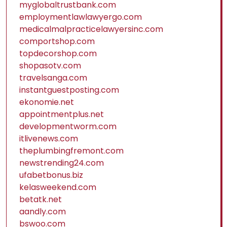
myglobaltrustbank.com
employmentlawlawyergo.com
medicalmalpracticelawyersinc.com
comportshop.com
topdecorshop.com
shopasotv.com
travelsanga.com
instantguestposting.com
ekonomie.net
appointmentplus.net
developmentworm.com
itlivenews.com
theplumbingfremont.com
newstrending24.com
ufabetbonus.biz
kelasweekend.com
betatk.net
aandly.com
bswoo.com