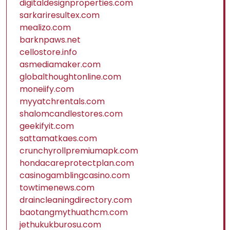
digitaldesignproperties.com
sarkariresultex.com
mealizo.com
barknpaws.net
cellostore.info
asmediamaker.com
globalthoughtonline.com
moneiify.com
myyatchrentals.com
shalomcandlestores.com
geekifyit.com
sattamatkaes.com
crunchyrollpremiumapk.com
hondacareprotectplan.com
casinogamblingcasino.com
towtimenews.com
draincleaningdirectory.com
baotangmythuathcm.com
jethukukburosu.com