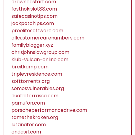
drawneastart.com
fasthokislot88.com
safecasinotips.com
jackpotchips.com
proelitesoftware.com
allcustomercarenumbers.com
familyblogger.xyz
chrisjohnslawgroup.com
klub-vulcan-online.com
breitkamp.com
tripleyresidence.com
softtorrents.org
somosvulnerables.org
duatloterrassa.com
pamufon.com
porscheperformancedrive.com
tamethekraken.org
lutzinator.com
ondasrl.com