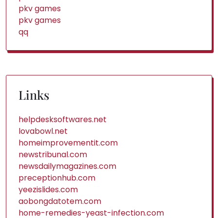
pkv games
pkv games
qq
Links
helpdesksoftwares.net
lovabowl.net
homeimprovementit.com
newstribunal.com
newsdailymagazines.com
preceptionhub.com
yeezislides.com
aobongdatotem.com
home-remedies-yeast-infection.com