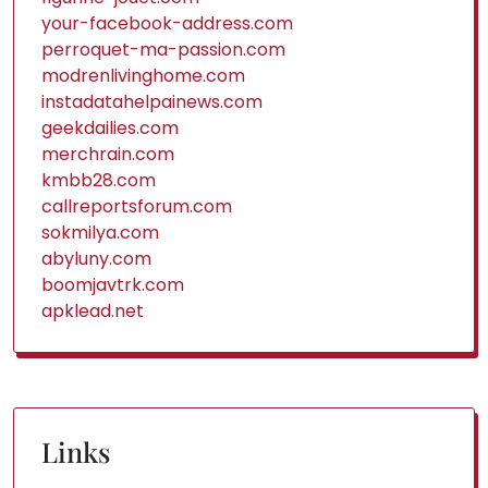
your-facebook-address.com
perroquet-ma-passion.com
modrenlivinghome.com
instadatahelpainews.com
geekdailies.com
merchrain.com
kmbb28.com
callreportsforum.com
sokmilya.com
abyluny.com
boomjavtrk.com
apklead.net
Links