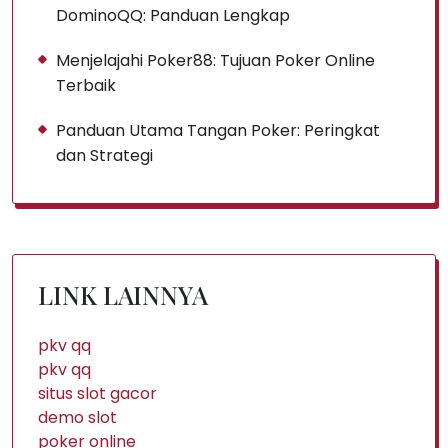
DominoQQ: Panduan Lengkap
Menjelajahi Poker88: Tujuan Poker Online
Terbaik
Panduan Utama Tangan Poker: Peringkat
dan Strategi
LINK LAINNYA
pkv qq
pkv qq
situs slot gacor
demo slot
poker online