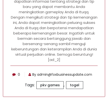
dapatkan informasi tentang strategi dan tip
baru yang dapat membantu Anda
meningkatkan gameplay Anda di Ituqq.
Dengan mengikuti strategi dan tip kemenangan
ini, Anda dapat meningkatkan peluang sukses
Anda di Ituqq dan berpotensi mendapatkan
beberapa kemenangan besar. Ingatlah untuk
bermain secara bertanggung jawab dan
bersenang-senang sambil menguji
keberuntungan dan keterampilan Anda di dunia
virtual perjudian online. Semoga beruntung!
[ad_2]
0
By
admin@foxbusinessupdate.com
Tags:
,
pkv games
togel