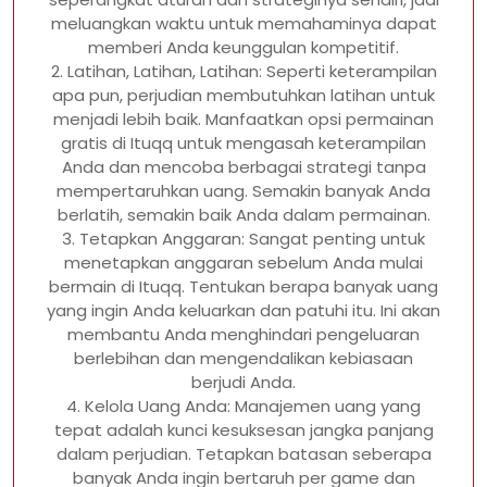
meluangkan waktu untuk memahaminya dapat
memberi Anda keunggulan kompetitif.
2. Latihan, Latihan, Latihan: Seperti keterampilan
apa pun, perjudian membutuhkan latihan untuk
menjadi lebih baik. Manfaatkan opsi permainan
gratis di Ituqq untuk mengasah keterampilan
Anda dan mencoba berbagai strategi tanpa
mempertaruhkan uang. Semakin banyak Anda
berlatih, semakin baik Anda dalam permainan.
3. Tetapkan Anggaran: Sangat penting untuk
menetapkan anggaran sebelum Anda mulai
bermain di Ituqq. Tentukan berapa banyak uang
yang ingin Anda keluarkan dan patuhi itu. Ini akan
membantu Anda menghindari pengeluaran
berlebihan dan mengendalikan kebiasaan
berjudi Anda.
4. Kelola Uang Anda: Manajemen uang yang
tepat adalah kunci kesuksesan jangka panjang
dalam perjudian. Tetapkan batasan seberapa
banyak Anda ingin bertaruh per game dan