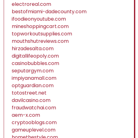
electroreal.com
bestofmiami-dadecounty.com
ifoodieonyoutube.com
mineshoppingcart.com
topworkoutsupplies.com
mouthshutreviews.com
hirzadesalta.com
digitallifeopoly.com
casinobubbles.com
seputargym.com
impiyanamall.com
optguardian.com
totostreet.net
davilcasino.com
fraudwatchai.com
aem-x.com
cryptooblogs.com
gameuplevel.com
homethestyle.com