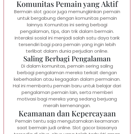
Komunitas Pemain yang Aktif
Bermain slot gacor juga memungkinkan pemain
untuk bergabung dengan komunitas pemain
lainnya. Komunitas ini sering berbagi
pengalaman, tips, dan trik dalam bermain.
Interaksi sosial ini menjadi salah satu daya tarik
tersendiri bagi para pemain yang ingin lebih
terlibat dalam dunia perjudian online.
Saling Berbagi Pengalaman
Di dalam komunitas, pemain sering saling
berbagi pengalaman mereka terkait dengan
keberhasilan atau kegagalan dalam permainan.
Hal ini membantu pemain baru untuk belajar dari
pengalaman pemain lain, serta memberi
motivasi bagi mereka yang sedang berjuang
meraih kemenangan.
Keamanan dan Kepercayaan
Pemain tentu saja mengutamakan keamanan
saat bermain judi online. Slot gacor biasanya