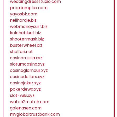
weddingdressstudio.com
premiumplox.com
yayosbk.com
neilhardie.biz
webmoneysurf.biz
kolohebluet.biz
shootermask.biz
busterwheel.biz
shelfari.net
casinorussia.xyz
slotumcasino.xyz
casinoglamour.xyz
casinodollars.xyz
casinojoker.xyz
pokerdewa.xyz
slot-wiki.xyz
watch2match.com
galenaseo.com
myglobaltrustbank.com