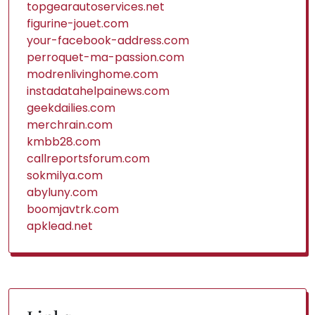
topgearautoservices.net
figurine-jouet.com
your-facebook-address.com
perroquet-ma-passion.com
modrenlivinghome.com
instadatahelpainews.com
geekdailies.com
merchrain.com
kmbb28.com
callreportsforum.com
sokmilya.com
abyluny.com
boomjavtrk.com
apklead.net