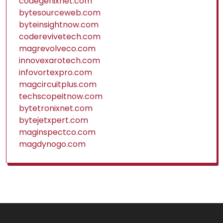
codegenixnet.com
bytesourceweb.com
byteinsightnow.com
coderevivetech.com
magrevolveco.com
innovexarotech.com
infovortexpro.com
magcircuitplus.com
techscopeitnow.com
bytetronixnet.com
bytejetxpert.com
maginspectco.com
magdynogo.com
?>