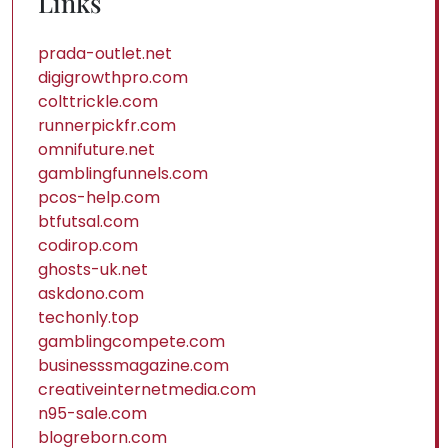
Links
prada-outlet.net
digigrowthpro.com
colttrickle.com
runnerpickfr.com
omnifuture.net
gamblingfunnels.com
pcos-help.com
btfutsal.com
codirop.com
ghosts-uk.net
askdono.com
techonly.top
gamblingcompete.com
businesssmagazine.com
creativeinternetmedia.com
n95-sale.com
blogreborn.com