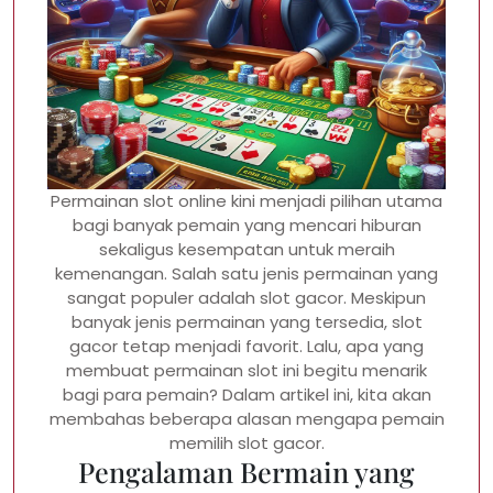
Permainan slot online kini menjadi pilihan utama
bagi banyak pemain yang mencari hiburan
sekaligus kesempatan untuk meraih
kemenangan. Salah satu jenis permainan yang
sangat populer adalah slot gacor. Meskipun
banyak jenis permainan yang tersedia, slot
gacor tetap menjadi favorit. Lalu, apa yang
membuat permainan slot ini begitu menarik
bagi para pemain? Dalam artikel ini, kita akan
membahas beberapa alasan mengapa pemain
memilih slot gacor.
Pengalaman Bermain yang