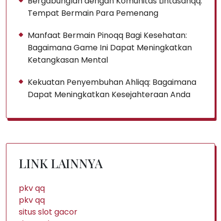
Bergabunglah dengan Komunitas Lintasanqq:
Tempat Bermain Para Pemenang
Manfaat Bermain Pinoqq Bagi Kesehatan:
Bagaimana Game Ini Dapat Meningkatkan
Ketangkasan Mental
Kekuatan Penyembuhan Ahliqq: Bagaimana
Dapat Meningkatkan Kesejahteraan Anda
LINK LAINNYA
pkv qq
pkv qq
situs slot gacor