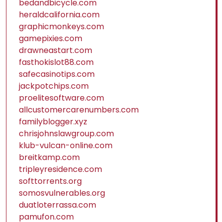
bedandbicycle.com
heraldcalifornia.com
graphicmonkeys.com
gamepixies.com
drawneastart.com
fasthokislot88.com
safecasinotips.com
jackpotchips.com
proelitesoftware.com
allcustomercarenumbers.com
familyblogger.xyz
chrisjohnslawgroup.com
klub-vulcan-online.com
breitkamp.com
tripleyresidence.com
softtorrents.org
somosvulnerables.org
duatloterrassa.com
pamufon.com