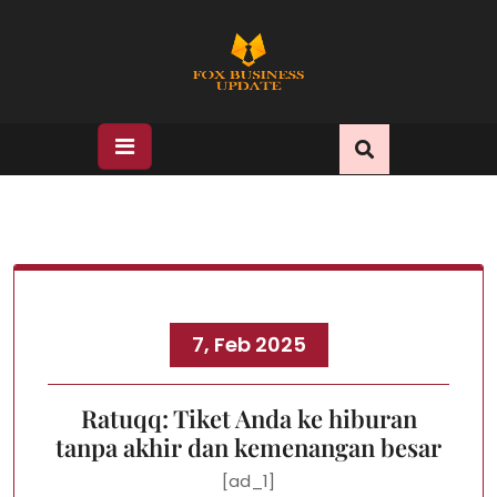
Skip
to
content
7, Feb 2025
Ratuqq: Tiket Anda ke hiburan
tanpa akhir dan kemenangan besar
[ad_1]