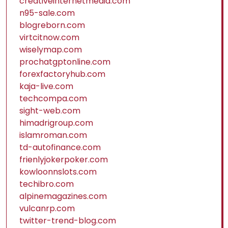
creativeinternetmedia.com
n95-sale.com
blogreborn.com
virtcitnow.com
wiselymap.com
prochatgptonline.com
forexfactoryhub.com
kaja-live.com
techcompa.com
sight-web.com
himadrigroup.com
islamroman.com
td-autofinance.com
frienlyjokerpoker.com
kowloonnslots.com
techibro.com
alpinemagazines.com
vulcanrp.com
twitter-trend-blog.com