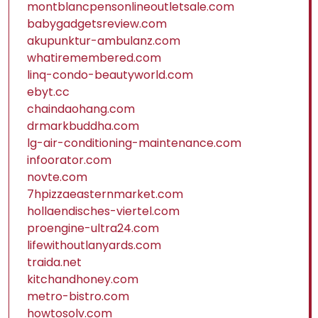
montblancpensonlineoutletsale.com
babygadgetsreview.com
akupunktur-ambulanz.com
whatiremembered.com
linq-condo-beautyworld.com
ebyt.cc
chaindaohang.com
drmarkbuddha.com
lg-air-conditioning-maintenance.com
infoorator.com
novte.com
7hpizzaeasternmarket.com
hollaendisches-viertel.com
proengine-ultra24.com
lifewithoutlanyards.com
traida.net
kitchandhoney.com
metro-bistro.com
howtosolv.com