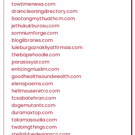
towtimenews.com
draincleaningdirectory.com
baotangmythuathcm.com
jethukukburosu.com
somniumforge.com
bloglibraries.com
luleburgaznakliyatfirmasi.com
thebapehoodie.com
parasosyal.com
enticingmuslim.com
goodhealthsoundwealth.com
elenapoems.com
hellmouseretro.com
fcsabatehran.com
dogemutants.com
duramaxtop.com
takamasoudia.com
twdoingthings.com
stellabluedesignsco.com