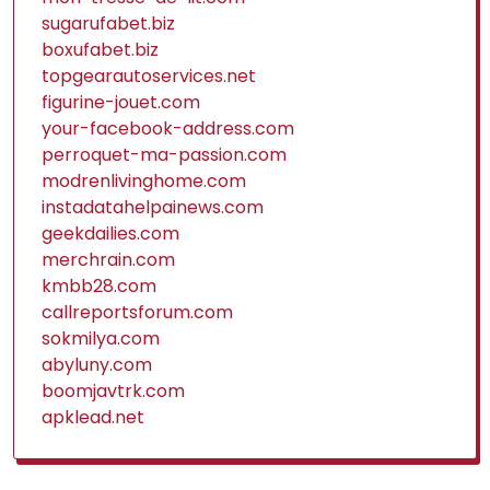
sugarufabet.biz
boxufabet.biz
topgearautoservices.net
figurine-jouet.com
your-facebook-address.com
perroquet-ma-passion.com
modrenlivinghome.com
instadatahelpainews.com
geekdailies.com
merchrain.com
kmbb28.com
callreportsforum.com
sokmilya.com
abyluny.com
boomjavtrk.com
apklead.net