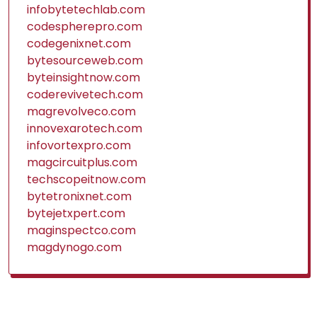
infobytetechlab.com
codespherepro.com
codegenixnet.com
bytesourceweb.com
byteinsightnow.com
coderevivetech.com
magrevolveco.com
innovexarotech.com
infovortexpro.com
magcircuitplus.com
techscopeitnow.com
bytetronixnet.com
bytejetxpert.com
maginspectco.com
magdynogo.com