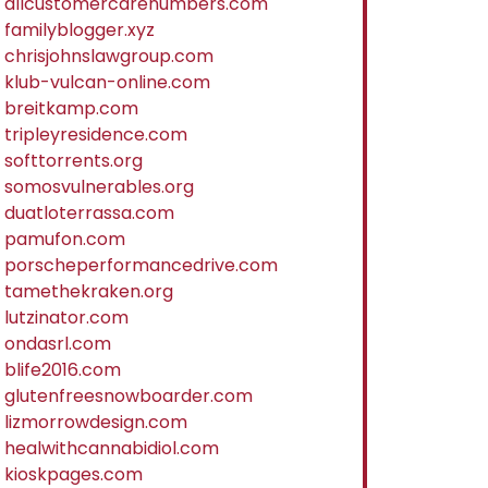
allcustomercarenumbers.com
familyblogger.xyz
chrisjohnslawgroup.com
klub-vulcan-online.com
breitkamp.com
tripleyresidence.com
softtorrents.org
somosvulnerables.org
duatloterrassa.com
pamufon.com
porscheperformancedrive.com
tamethekraken.org
lutzinator.com
ondasrl.com
blife2016.com
glutenfreesnowboarder.com
lizmorrowdesign.com
healwithcannabidiol.com
kioskpages.com