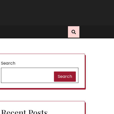
Search
Search
Recent Posts