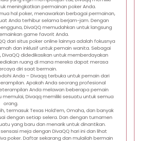
uk meningkatkan permainan poker Anda.
emua hal poker, menawarkan berbagai permainan,
at Anda terhibur selama berjam-jam. Dengan
pengguna, DivaQQ memudahkan untuk langsung
memainkan game favorit Anda.
dari situs poker online lainnya adalah fokusnya
mah dan inklusif untuk pemain wanita. Sebagai
a, DivaQQ didedikasikan untuk memberdayakan
yediakan ruang di mana mereka dapat merasa
caya diri saat bermain.
ohi Anda – Divaqq terbuka untuk pemain dari
terampilan. Apakah Anda seorang profesional
 keterampilan Anda melawan beberapa pemain
ru memulai, Divaqq memiliki sesuatu untuk semua
orang.
lih, termasuk Texas Hold’em, Omaha, dan banyak
suai dengan setiap selera. Dan dengan turnamen
uatu yang baru dan menarik untuk dinantikan.
nsasi meja dengan DivaQQ hari ini dan lihat
iva poker. Daftar sekarang dan mulailah bermain