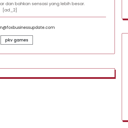
r dan bahkan sensasi yang lebih besar.
[ad_2]
n@foxbusinessupdate.com
pkv games