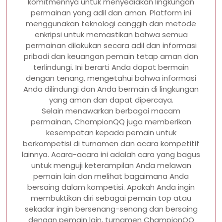
komitmennya untuk menyediakan lingkungan
permainan yang adil dan aman. Platform ini
menggunakan teknologi canggih dan metode
enkripsi untuk memastikan bahwa semua
permainan dilakukan secara adil dan informasi
pribadi dan keuangan pemain tetap aman dan
terlindungi. Ini berarti Anda dapat bermain
dengan tenang, mengetahui bahwa informasi
Anda dilindungi dan Anda bermain di lingkungan
yang aman dan dapat dipercaya.
Selain menawarkan berbagai macam
permainan, ChampionQQ juga memberikan
kesempatan kepada pemain untuk
berkompetisi di turnamen dan acara kompetitif
lainnya. Acara-acara ini adalah cara yang bagus
untuk menguji keterampilan Anda melawan
pemain lain dan melihat bagaimana Anda
bersaing dalam kompetisi. Apakah Anda ingin
membuktikan diri sebagai pemain top atau
sekadar ingin bersenang-senang dan bersaing
dengan pemain lain, turnamen ChampionQQ