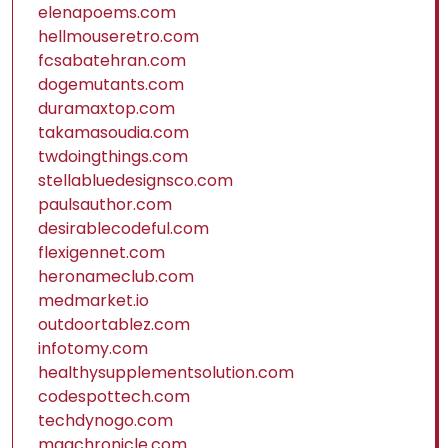
elenapoems.com
hellmouseretro.com
fcsabatehran.com
dogemutants.com
duramaxtop.com
takamasoudia.com
twdoingthings.com
stellabluedesignsco.com
paulsauthor.com
desirablecodeful.com
flexigennet.com
heronameclub.com
medmarket.io
outdoortablez.com
infotomy.com
healthysupplementsolution.com
codespottech.com
techdynogo.com
magchronicle.com