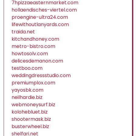
7hpizzaeasternmarket.com
hollaendisches-viertel.com
proengine-ultra24.com
lifewithoutlanyards.com
traida.net
kitchandhoney.com
metro-bistro.com
howtosolv.com
delicesdemanon.com
testboo.com
weddingdressstudio.com
premiumplox.com
yayosbk.com
neilhardie.biz
webmoneysurf.biz
kolohebluet.biz
shootermask.biz
busterwheel.biz
shelfari.net