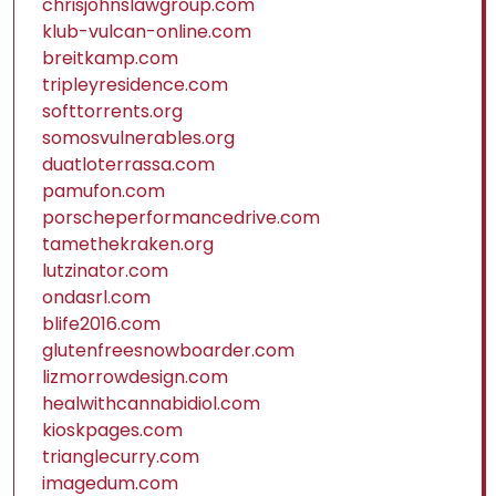
chrisjohnslawgroup.com
klub-vulcan-online.com
breitkamp.com
tripleyresidence.com
softtorrents.org
somosvulnerables.org
duatloterrassa.com
pamufon.com
porscheperformancedrive.com
tamethekraken.org
lutzinator.com
ondasrl.com
blife2016.com
glutenfreesnowboarder.com
lizmorrowdesign.com
healwithcannabidiol.com
kioskpages.com
trianglecurry.com
imagedum.com