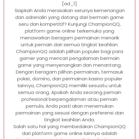
[ad_1]
Siapkah Anda merasakan serunya kemenangan
dan adrenalin yang datang dari bermain game
seru dan kompetitif? Kunjungi ChampionQQ,
platform game online terkemuka yang
menawarkan beragam permainan menarik
untuk pemain dari semua tingkat keahlian.
ChampionQQ adalah pilihan populer bagi para
gamer yang mencari pengalaman bermain
game yang menyenangkan dan menantang.
Dengan beragam pilihan permainan, termasuk
poker, domino, dan permainan kasino populer
lainnya, ChampionQQ memiliki sesuatu untuk
semua orang. Apakah Anda seorang pemain
profesional berpengalaman atau pemain
pemula, Anda pasti akan menemukan
permainan yang sesuai dengan preferensi dan
tingkat keahlian Anda.
Salah satu hal yang membedakan ChampionQQ
dari platform game online lainnya adalah