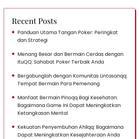
Recent Posts
Panduan Utama Tangan Poker: Peringkat
dan Strategi
Menang Besar dan Bermain Cerdas dengan
ItuQQ: Sahabat Poker Terbaik Anda
Bergabunglah dengan Komunitas Lintasanqq:
Tempat Bermain Para Pemenang
Manfaat Bermain Pinoqq Bagi Kesehatan:
Bagaimana Game Ini Dapat Meningkatkan
Ketangkasan Mental
Kekuatan Penyembuhan Ahliqq: Bagaimana
Dapat Meningkatkan Kesejahteraan Anda