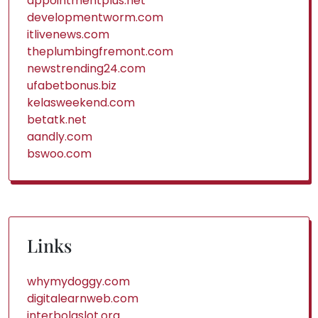
appointmentplus.net
developmentworm.com
itlivenews.com
theplumbingfremont.com
newstrending24.com
ufabetbonus.biz
kelasweekend.com
betatk.net
aandly.com
bswoo.com
Links
whymydoggy.com
digitalearnweb.com
interbolaslot.org