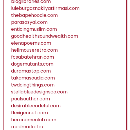
bloglibraries.com
luleburgaznakliyatfirmasi.com
thebapehoodie.com
parasosyal.com
enticingmuslim.com
goodhealthsoundwealth.com
elenapoems.com
hellmouseretro.com
fcsabatehran.com
dogemutants.com
duramaxtop.com
takamasoudia.com
twdoingthings.com
stellabluedesignsco.com
paulsauthor.com
desirablecodeful.com
flexigennet.com
heronameclub.com
medmarket.io