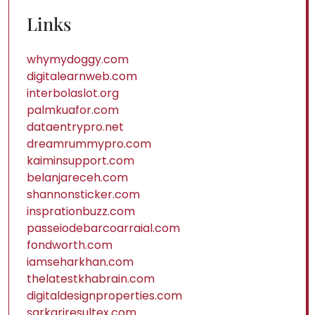
Links
whymydoggy.com
digitalearnweb.com
interbolaslot.org
palmkuafor.com
dataentrypro.net
dreamrummypro.com
kaiminsupport.com
belanjareceh.com
shannonsticker.com
insprationbuzz.com
passeiodebarcoarraial.com
fondworth.com
iamseharkhan.com
thelatestkhabrain.com
digitaldesignproperties.com
sarkariresultex.com