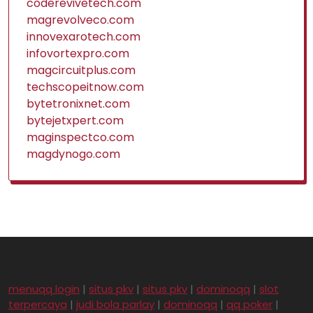
coderevivetech.com
magrevolveco.com
innovexarotech.com
infovortexpro.com
magcircuitplus.com
techscopeitnow.com
bytetronixnet.com
bytejetxpert.com
maginspectco.com
magdynogo.com
?>
menuqq login
|
situs pkv
|
situs pkv
|
dominoqq
|
slot
terpercaya
|
judi bola parlay
|
dominoqq
|
qq poker
|