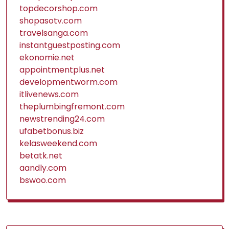
topdecorshop.com
shopasotv.com
travelsanga.com
instantguestposting.com
ekonomie.net
appointmentplus.net
developmentworm.com
itlivenews.com
theplumbingfremont.com
newstrending24.com
ufabetbonus.biz
kelasweekend.com
betatk.net
aandly.com
bswoo.com