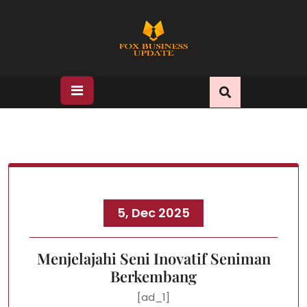
Skip
to
content
5, Dec 2025
Menjelajahi Seni Inovatif Seniman
Berkembang
[ad_1]