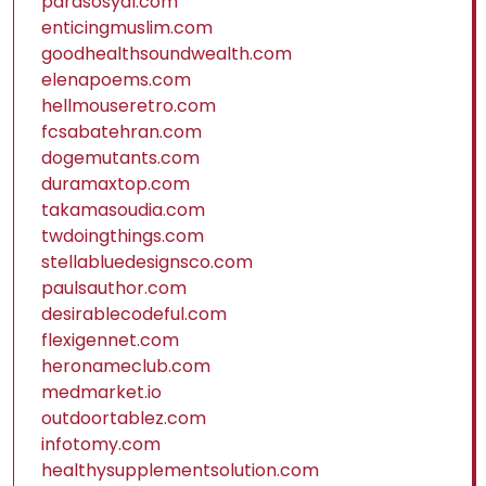
parasosyal.com
enticingmuslim.com
goodhealthsoundwealth.com
elenapoems.com
hellmouseretro.com
fcsabatehran.com
dogemutants.com
duramaxtop.com
takamasoudia.com
twdoingthings.com
stellabluedesignsco.com
paulsauthor.com
desirablecodeful.com
flexigennet.com
heronameclub.com
medmarket.io
outdoortablez.com
infotomy.com
healthysupplementsolution.com