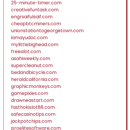
25-minute-timer.com
creativefuntask.com
engrsaifulsaif.com
cheapbtcminers.com
unionstationtogeorgetown.com
iamayudoc.com
mylittlebighead.com
freealot.com
asahiweekly.com
supercleanut.com
bedandbicycle.com
heraldcalifornia.com
graphicmonkeys.com
gamepixies.com
drawneastart.com
fasthokislot88.com
safecasinotips.com
jackpotchips.com
proelitesoftware.com