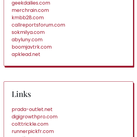
geekdailies.com
merchrain.com
kmbb28.com
callreportsforum.com
sokmilya.com
abyluny.com
boomjavtrk.com
apklead.net
Links
prada-outlet.net
digigrowthpro.com
colttrickle.com
runnerpickfr.com