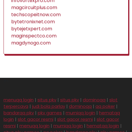
infovortexpro.com
magcircuitplus.com
techscopeitnow.com
bytetronixnet.com
bytejetxpert.com
maginspectco.com
magdynogo.com
?>
menuqq login
|
situs pkv
|
situs pkv
|
dominoqq
|
slot
terpercaya
|
judi bola parlay
|
dominoqq
|
qq poker
|
bandarqq pkv
|
pkv games
|
murniqq login
|
hematqq
login
|
slot gacor resmi
|
slot gacor resmi
|
slot gacor
resmi
|
menuqq login
|
murniqq login
|
hematqq login
|