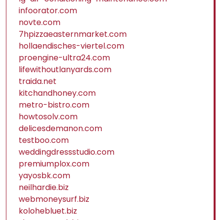
infoorator.com
novte.com
7hpizzaeasternmarket.com
hollaendisches-viertel.com
proengine-ultra24.com
lifewithoutlanyards.com
traida.net
kitchandhoney.com
metro-bistro.com
howtosolv.com
delicesdemanon.com
testboo.com
weddingdressstudio.com
premiumplox.com
yayosbk.com
neilhardie.biz
webmoneysurf.biz
kolohebluet.biz