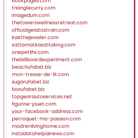
kioskpages.com
trianglecurry.com
imagedum.com
thetowerswellnessretreat.com
officialgelatostrain.com
kaethejeweler.com
sattamatkasattaking.com
onepetlife.com
thebillboardexperiment.com
beachufabet.biz
mon-tresse-de-lit.com
sugarufabet.biz
boxufabet.biz
topgearautoservices.net
figurine-jouet.com
your-facebook-address.com
perroquet-ma-passion.com
modrenlivinghome.com
instadatahelpainews.com