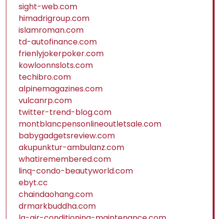
sight-web.com
himadrigroup.com
islamroman.com
td-autofinance.com
frienlyjokerpoker.com
kowloonnslots.com
techibro.com
alpinemagazines.com
vulcanrp.com
twitter-trend-blog.com
montblancpensonlineoutletsale.com
babygadgetsreview.com
akupunktur-ambulanz.com
whatiremembered.com
linq-condo-beautyworld.com
ebyt.cc
chaindaohang.com
drmarkbuddha.com
lg-air-conditioning-maintenance.com