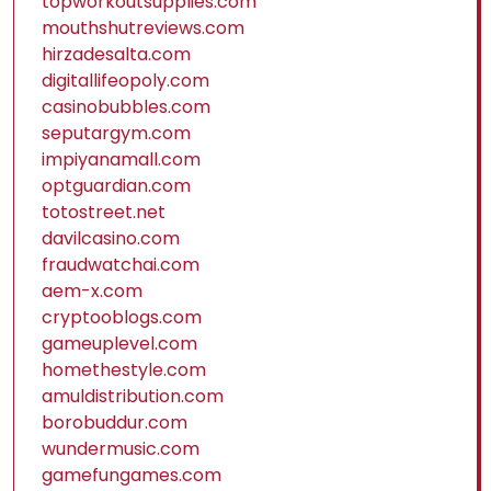
topworkoutsupplies.com
mouthshutreviews.com
hirzadesalta.com
digitallifeopoly.com
casinobubbles.com
seputargym.com
impiyanamall.com
optguardian.com
totostreet.net
davilcasino.com
fraudwatchai.com
aem-x.com
cryptooblogs.com
gameuplevel.com
homethestyle.com
amuldistribution.com
borobuddur.com
wundermusic.com
gamefungames.com