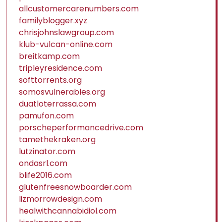
allcustomercarenumbers.com
familyblogger.xyz
chrisjohnslawgroup.com
klub-vulcan-online.com
breitkamp.com
tripleyresidence.com
softtorrents.org
somosvulnerables.org
duatloterrassa.com
pamufon.com
porscheperformancedrive.com
tamethekraken.org
lutzinator.com
ondasrl.com
blife2016.com
glutenfreesnowboarder.com
lizmorrowdesign.com
healwithcannabidiol.com