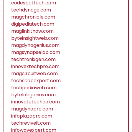
codespottech.com
techdynogo.com
magchronicle.com
digipediatech.com
maglinkitnow.com
byteinsightweb.com
magdynogenius.com
magsynapselab.com
techtronixgen.com
innovextechpro.com
magcircuitweb.com
techscopexpert.com
techpediaweb.com
bytelabgenius.com
innovatetechco.com
magdynopro.com
infoplazapro.com
techreviveit.com
infowavexpert.com