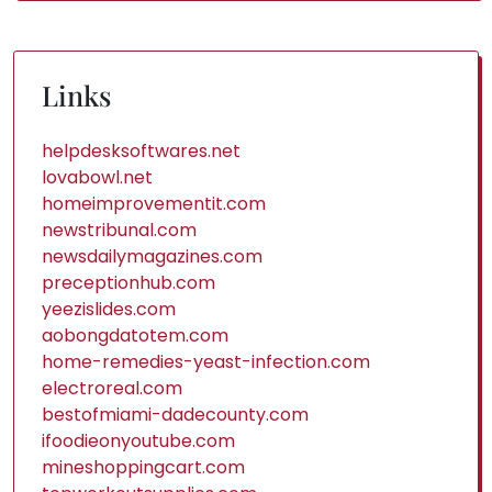
Links
helpdesksoftwares.net
lovabowl.net
homeimprovementit.com
newstribunal.com
newsdailymagazines.com
preceptionhub.com
yeezislides.com
aobongdatotem.com
home-remedies-yeast-infection.com
electroreal.com
bestofmiami-dadecounty.com
ifoodieonyoutube.com
mineshoppingcart.com