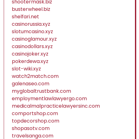
shootermask.biz
busterwheel.biz
shelfari.net
casinorussia.xyz
slotumcasino.xyz
casinoglamour.xyz
casinodollars.xyz
casinojoker.xyz
pokerdewa.xyz
slot-wiki.xyz
watch2match.com
galenaseo.com
myglobaltrustbank.com
employmentlawlawyergo.com
medicalmalpracticelawyersinc.com
comportshop.com
topdecorshop.com
shopasotv.com
travelsanga.com