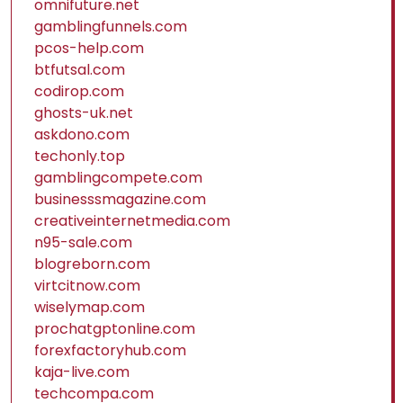
omnifuture.net
gamblingfunnels.com
pcos-help.com
btfutsal.com
codirop.com
ghosts-uk.net
askdono.com
techonly.top
gamblingcompete.com
businesssmagazine.com
creativeinternetmedia.com
n95-sale.com
blogreborn.com
virtcitnow.com
wiselymap.com
prochatgptonline.com
forexfactoryhub.com
kaja-live.com
techcompa.com