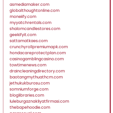
asmediamaker.com
globalthoughtonline.com
moneiify.com
myyatchrentals.com
shalomcandlestores.com
geekifyit.com
sattamatkaes.com
crunchyrollpremiumapk.com
hondacareprotectplan.com
casinogamblingcasino.com
towtimenews.com
draincleaningdirectory.com
baotangmythuathcm.com
jethukukburosu.com
somniumforge.com
bloglibraries.com
luleburgaznakliyatfirmasi.com
thebapehoodie.com