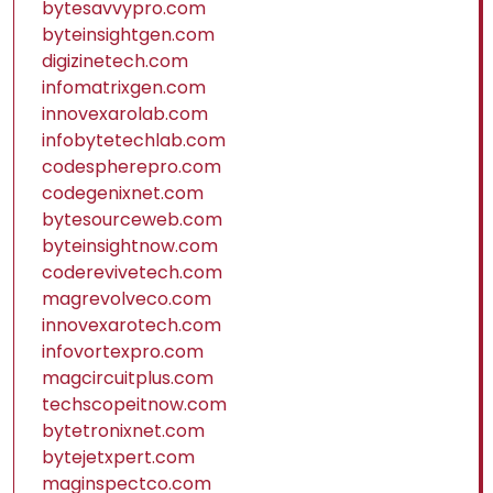
bytesavvypro.com
byteinsightgen.com
digizinetech.com
infomatrixgen.com
innovexarolab.com
infobytetechlab.com
codespherepro.com
codegenixnet.com
bytesourceweb.com
byteinsightnow.com
coderevivetech.com
magrevolveco.com
innovexarotech.com
infovortexpro.com
magcircuitplus.com
techscopeitnow.com
bytetronixnet.com
bytejetxpert.com
maginspectco.com