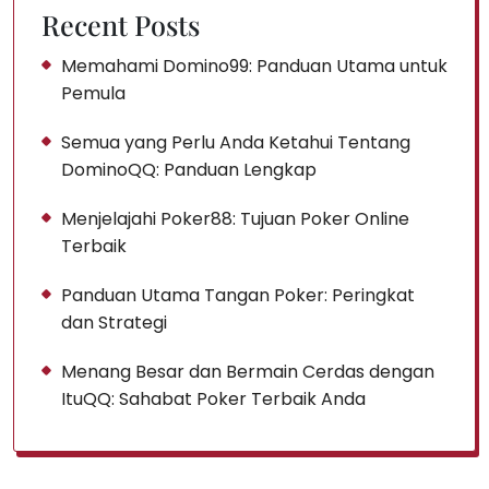
Recent Posts
Memahami Domino99: Panduan Utama untuk
Pemula
Semua yang Perlu Anda Ketahui Tentang
DominoQQ: Panduan Lengkap
Menjelajahi Poker88: Tujuan Poker Online
Terbaik
Panduan Utama Tangan Poker: Peringkat
dan Strategi
Menang Besar dan Bermain Cerdas dengan
ItuQQ: Sahabat Poker Terbaik Anda