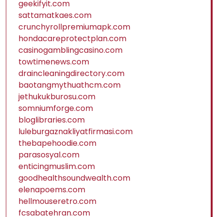
geekifyit.com
sattamatkaes.com
crunchyrollpremiumapk.com
hondacareprotectplan.com
casinogamblingcasino.com
towtimenews.com
draincleaningdirectory.com
baotangmythuathcm.com
jethukukburosu.com
somniumforge.com
bloglibraries.com
luleburgaznakliyatfirmasi.com
thebapehoodie.com
parasosyal.com
enticingmuslim.com
goodhealthsoundwealth.com
elenapoems.com
hellmouseretro.com
fcsabatehran.com