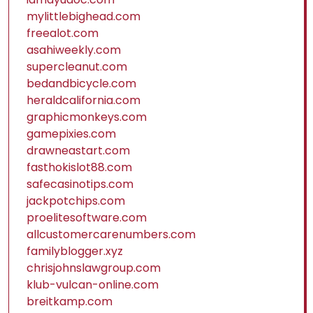
mylittlebighead.com
freealot.com
asahiweekly.com
supercleanut.com
bedandbicycle.com
heraldcalifornia.com
graphicmonkeys.com
gamepixies.com
drawneastart.com
fasthokislot88.com
safecasinotips.com
jackpotchips.com
proelitesoftware.com
allcustomercarenumbers.com
familyblogger.xyz
chrisjohnslawgroup.com
klub-vulcan-online.com
breitkamp.com