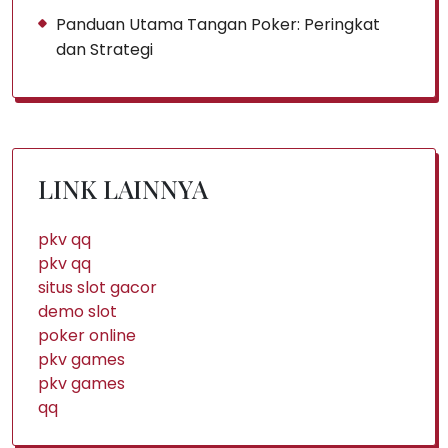
Panduan Utama Tangan Poker: Peringkat
dan Strategi
LINK LAINNYA
pkv qq
pkv qq
situs slot gacor
demo slot
poker online
pkv games
pkv games
qq