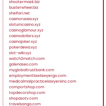
shootermask.biz
busterwheel.biz
shelfari.net
casinorussia.xyz
slotumcasino.xyz
casinoglamour.xyz
casinodollars.xyz
casinojoker.xyz
pokerdewa.xyz
slot-wiki.xyz
watch2match.com
galenaseo.com
myglobaltrustbank.com
employmentlawlawyergo.com
medicalmalpracticelawyersinc.com
comportshop.com
topdecorshop.com
shopasotv.com
travelsanga.com