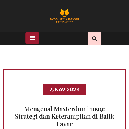
Skip
to
content
7, Nov 2024
Mengenal Masterdomino99:
Strategi dan Keterampilan di Balik
Layar