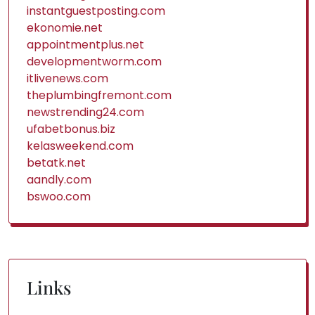
instantguestposting.com
ekonomie.net
appointmentplus.net
developmentworm.com
itlivenews.com
theplumbingfremont.com
newstrending24.com
ufabetbonus.biz
kelasweekend.com
betatk.net
aandly.com
bswoo.com
Links