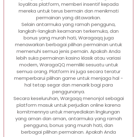
loyalitas platform, memberi insentif kepada
mereka untuk terus bermain dan menikmati
permainan yang ditawarkan.
Selain antarmuka yang ramah pengguna,
langkah-langkah keamanan terkemuka, dan
bonus yang murah hati, Waragaqq juga
menawarkan berbagai pilihan permainan untuk
memenuhi semua jenis pemain. Apakah Anda
lebih suka permainan kasino klasik atau variasi
modern, WaragaQQ memiliki sesuatu untuk
semua orang. Platform ini juga secara teratur
memperbarui pilihan game untuk menjaga hal -
hal tetap segar dan menarik bagi para
penggunanya.
Secara keseluruhan, Wargaqq menonjol sebagai
platform masuk untuk perjudian online karena
komitmennya untuk menyediakan lingkungan
yang aman dan aman, antarmuka yang ramah
pengguna, bonus yang murah hati, dan
berbagai pilihan permainan. Apakah Anda