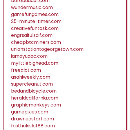
borobuddur.com
wundermusic.com
gamefungames.com
25-minute-timer.com
creativefuntask.com
engrsaifulsaif.com
cheapbtcminers.com
unionstationtogeorgetown.com
iamayudoc.com
mylittlebighead.com
freealot.com
asahiweekly.com
supercleanut.com
bedandbicycle.com
heraldcalifornia.com
graphicmonkeys.com
gamepixies.com
drawneastart.com
fasthokislot88.com