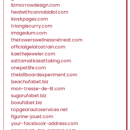
lizmorrowdesign.com
healwithcannabidiol.com
kioskpages.com
trianglecurry.com
imagedum.com
thetowerswellnessretreat.com
officialgelatostrain.com
kaethejeweler.com
sattamatkasattaking.com
onepetlife.com
thebillboardexperiment.com
beachufabet.biz
mon-tresse-de-lit.com
sugarufabet.biz
boxufabet.biz
topgearautoservices.net
figurine-jouet.com
your-facebook-address.com