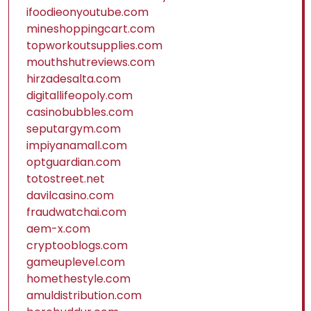
ifoodieonyoutube.com
mineshoppingcart.com
topworkoutsupplies.com
mouthshutreviews.com
hirzadesalta.com
digitallifeopoly.com
casinobubbles.com
seputargym.com
impiyanamall.com
optguardian.com
totostreet.net
davilcasino.com
fraudwatchai.com
aem-x.com
cryptooblogs.com
gameuplevel.com
homethestyle.com
amuldistribution.com