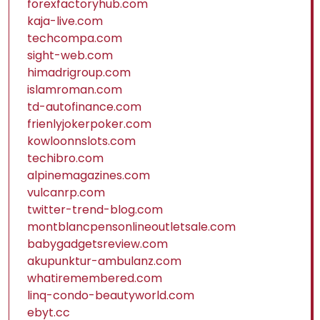
forexfactoryhub.com
kaja-live.com
techcompa.com
sight-web.com
himadrigroup.com
islamroman.com
td-autofinance.com
frienlyjokerpoker.com
kowloonnslots.com
techibro.com
alpinemagazines.com
vulcanrp.com
twitter-trend-blog.com
montblancpensonlineoutletsale.com
babygadgetsreview.com
akupunktur-ambulanz.com
whatiremembered.com
linq-condo-beautyworld.com
ebyt.cc