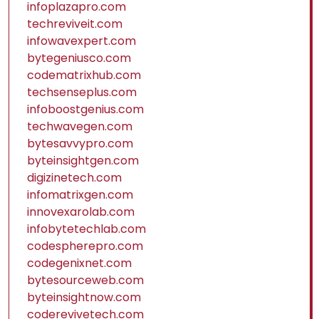
infoplazapro.com
techreviveit.com
infowavexpert.com
bytegeniusco.com
codematrixhub.com
techsenseplus.com
infoboostgenius.com
techwavegen.com
bytesavvypro.com
byteinsightgen.com
digizinetech.com
infomatrixgen.com
innovexarolab.com
infobytetechlab.com
codespherepro.com
codegenixnet.com
bytesourceweb.com
byteinsightnow.com
coderevivetech.com