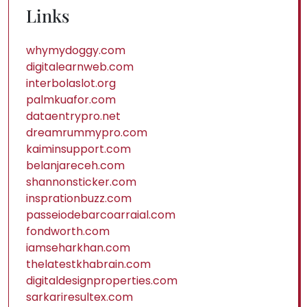
Links
whymydoggy.com
digitalearnweb.com
interbolaslot.org
palmkuafor.com
dataentrypro.net
dreamrummypro.com
kaiminsupport.com
belanjareceh.com
shannonsticker.com
insprationbuzz.com
passeiodebarcoarraial.com
fondworth.com
iamseharkhan.com
thelatestkhabrain.com
digitaldesignproperties.com
sarkariresultex.com