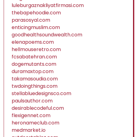
luleburgaznakliyatfirmasi.com
thebapehoodie.com
parasosyal.com
enticingmuslim.com
goodhealthsoundwealth.com
elenapoems.com
hellmouseretro.com
fcsabatehran.com
dogemutants.com
duramaxtop.com
takamasoudia.com
twdoingthings.com
stellabluedesignsco.com
paulsauthor.com
desirablecodeful.com
flexigennet.com
heronameclub.com
medmarket.io