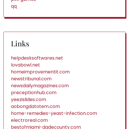
qq
Links
helpdesksoftwares.net
lovabowl.net
homeimprovementit.com
newstribunal.com
newsdailymagazines.com
preceptionhub.com
yeezislides.com
aobongdatotem.com
home-remedies-yeast-infection.com
electroreal.com
bestofmiami-dadecounty.com