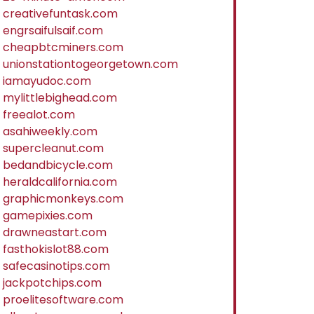
creativefuntask.com
engrsaifulsaif.com
cheapbtcminers.com
unionstationtogeorgetown.com
iamayudoc.com
mylittlebighead.com
freealot.com
asahiweekly.com
supercleanut.com
bedandbicycle.com
heraldcalifornia.com
graphicmonkeys.com
gamepixies.com
drawneastart.com
fasthokislot88.com
safecasinotips.com
jackpotchips.com
proelitesoftware.com