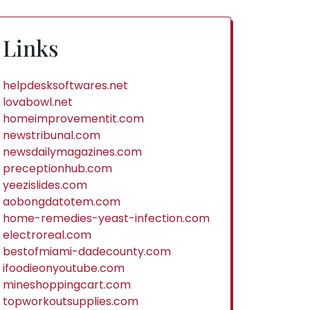
Links
helpdesksoftwares.net
lovabowl.net
homeimprovementit.com
newstribunal.com
newsdailymagazines.com
preceptionhub.com
yeezislides.com
aobongdatotem.com
home-remedies-yeast-infection.com
electroreal.com
bestofmiami-dadecounty.com
ifoodieonyoutube.com
mineshoppingcart.com
topworkoutsupplies.com