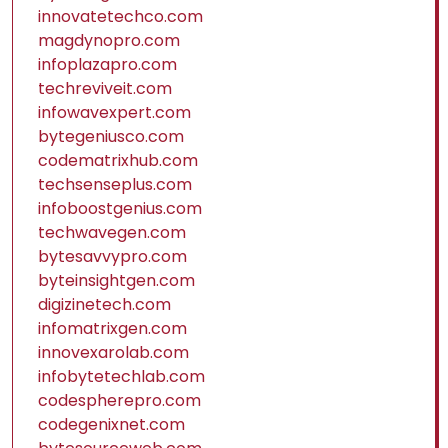
innovatetechco.com
magdynopro.com
infoplazapro.com
techreviveit.com
infowavexpert.com
bytegeniusco.com
codematrixhub.com
techsenseplus.com
infoboostgenius.com
techwavegen.com
bytesavvypro.com
byteinsightgen.com
digizinetech.com
infomatrixgen.com
innovexarolab.com
infobytetechlab.com
codespherepro.com
codegenixnet.com