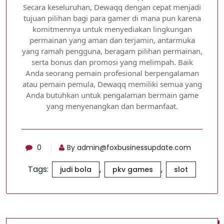
Secara keseluruhan, Dewaqq dengan cepat menjadi
tujuan pilihan bagi para gamer di mana pun karena
komitmennya untuk menyediakan lingkungan
permainan yang aman dan terjamin, antarmuka
yang ramah pengguna, beragam pilihan permainan,
serta bonus dan promosi yang melimpah. Baik
Anda seorang pemain profesional berpengalaman
atau pemain pemula, Dewaqq memiliki semua yang
Anda butuhkan untuk pengalaman bermain game
yang menyenangkan dan bermanfaat.
0
By
admin@foxbusinessupdate.com
Tags:
,
,
judi bola
pkv games
slot