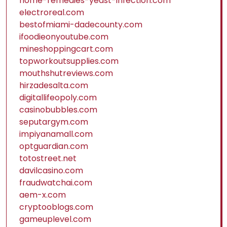
home-remedies-yeast-infection.com
electroreal.com
bestofmiami-dadecounty.com
ifoodieonyoutube.com
mineshoppingcart.com
topworkoutsupplies.com
mouthshutreviews.com
hirzadesalta.com
digitallifeopoly.com
casinobubbles.com
seputargym.com
impiyanamall.com
optguardian.com
totostreet.net
davilcasino.com
fraudwatchai.com
aem-x.com
cryptooblogs.com
gameuplevel.com