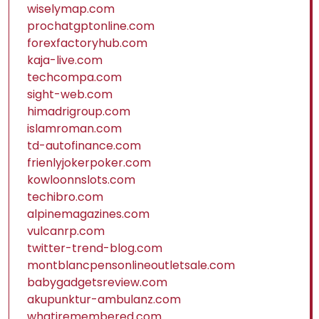
wiselymap.com
prochatgptonline.com
forexfactoryhub.com
kaja-live.com
techcompa.com
sight-web.com
himadrigroup.com
islamroman.com
td-autofinance.com
frienlyjokerpoker.com
kowloonnslots.com
techibro.com
alpinemagazines.com
vulcanrp.com
twitter-trend-blog.com
montblancpensonlineoutletsale.com
babygadgetsreview.com
akupunktur-ambulanz.com
whatiremembered.com