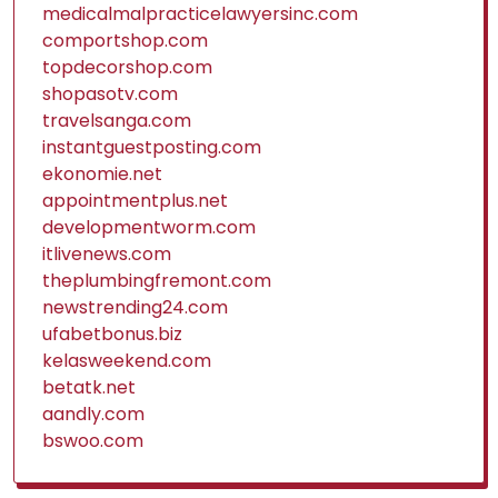
medicalmalpracticelawyersinc.com
comportshop.com
topdecorshop.com
shopasotv.com
travelsanga.com
instantguestposting.com
ekonomie.net
appointmentplus.net
developmentworm.com
itlivenews.com
theplumbingfremont.com
newstrending24.com
ufabetbonus.biz
kelasweekend.com
betatk.net
aandly.com
bswoo.com