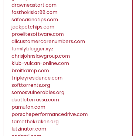
drawneastart.com
fasthokislot88.com
safecasinotips.com
jackpotchips.com
proelitesoftware.com
allcustomercarenumbers.com
familyblogger.xyz
chrisjohnslawgroup.com
klub-vulcan-online.com
breitkamp.com
tripleyresidence.com
softtorrents.org
somosvulnerables.org
duatloterrassa.com
pamufon.com
porscheperformancedrive.com
tamethekraken.org
lutzinator.com