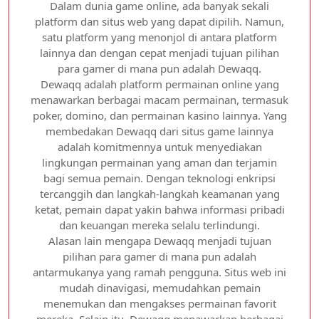
Dalam dunia game online, ada banyak sekali
platform dan situs web yang dapat dipilih. Namun,
satu platform yang menonjol di antara platform
lainnya dan dengan cepat menjadi tujuan pilihan
para gamer di mana pun adalah Dewaqq.
Dewaqq adalah platform permainan online yang
menawarkan berbagai macam permainan, termasuk
poker, domino, dan permainan kasino lainnya. Yang
membedakan Dewaqq dari situs game lainnya
adalah komitmennya untuk menyediakan
lingkungan permainan yang aman dan terjamin
bagi semua pemain. Dengan teknologi enkripsi
tercanggih dan langkah-langkah keamanan yang
ketat, pemain dapat yakin bahwa informasi pribadi
dan keuangan mereka selalu terlindungi.
Alasan lain mengapa Dewaqq menjadi tujuan
pilihan para gamer di mana pun adalah
antarmukanya yang ramah pengguna. Situs web ini
mudah dinavigasi, memudahkan pemain
menemukan dan mengakses permainan favorit