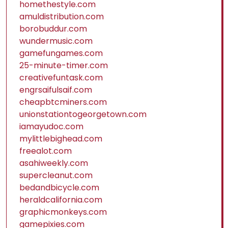
homethestyle.com
amuldistribution.com
borobuddur.com
wundermusic.com
gamefungames.com
25-minute-timer.com
creativefuntask.com
engrsaifulsaif.com
cheapbtcminers.com
unionstationtogeorgetown.com
iamayudoc.com
mylittlebighead.com
freealot.com
asahiweekly.com
supercleanut.com
bedandbicycle.com
heraldcalifornia.com
graphicmonkeys.com
gamepixies.com