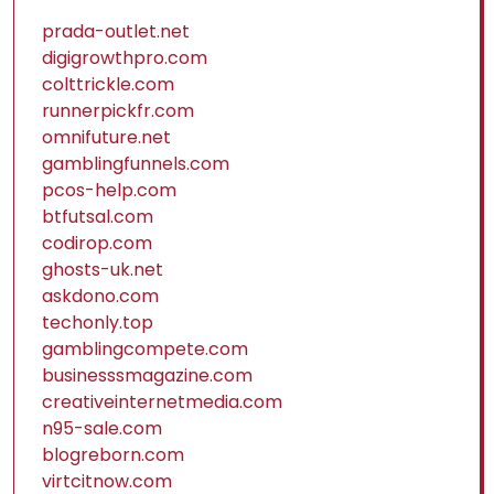
prada-outlet.net
digigrowthpro.com
colttrickle.com
runnerpickfr.com
omnifuture.net
gamblingfunnels.com
pcos-help.com
btfutsal.com
codirop.com
ghosts-uk.net
askdono.com
techonly.top
gamblingcompete.com
businesssmagazine.com
creativeinternetmedia.com
n95-sale.com
blogreborn.com
virtcitnow.com