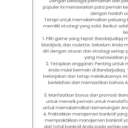
Dengan berbagai permainan dan pem
populer ini menawarkan para pemain k
dengan hadiah ua
Tetapi untuk memaksimalkan peluang ke
memiliki strategi yang solid. Berikut a
ke
1. Pilih game yang tepat: Bandarjudiqq
blackjack, dan roulette. Sebelum Anda 
diri dengan aturan dan strategi setiap 
yang menawarkan pe
2. Tetapkan anggaran: Penting untuk 
Anda mulai bermain di Bandarjudiqq.
belanjakan dan tetap melakukannya. I
berlebihan dan memastikan bahwa And
3. Manfaatkan bonus dan promosi: Ban
untuk menarik pemain untuk mendafta
untuk memaksimalkan kemenangan Anda
4. Praktekkan manajemen bankroll yang b
mempraktikkan manajemen bankroll yang 
dari total bankroll Anda pada setiap p