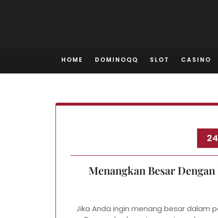
Skip
to
content
HOME
DOMINOQQ
SLOT
CASINO
24
Menangkan Besar Dengan B
Jika Anda ingin menang besar dalam pe