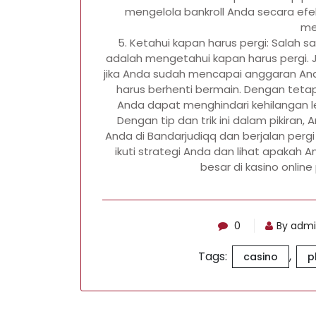
mengelola bankroll Anda secara efe
me
5. Ketahui kapan harus pergi: Salah s
adalah mengetahui kapan harus pergi. 
jika Anda sudah mencapai anggaran Anda
harus berhenti bermain. Dengan tetap
Anda dapat menghindari kehilangan 
Dengan tip dan trik ini dalam pikiran
Anda di Bandarjudiqq dan berjalan pergi
ikuti strategi Anda dan lihat apakah 
besar di kasino onlin
0
By
admi
Tags:
,
casino
p