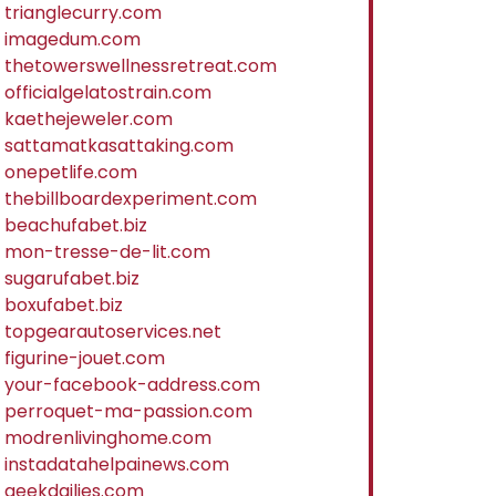
trianglecurry.com
imagedum.com
thetowerswellnessretreat.com
officialgelatostrain.com
kaethejeweler.com
sattamatkasattaking.com
onepetlife.com
thebillboardexperiment.com
beachufabet.biz
mon-tresse-de-lit.com
sugarufabet.biz
boxufabet.biz
topgearautoservices.net
figurine-jouet.com
your-facebook-address.com
perroquet-ma-passion.com
modrenlivinghome.com
instadatahelpainews.com
geekdailies.com