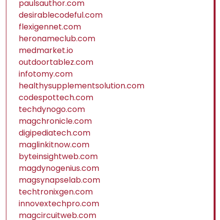
paulsauthor.com
desirablecodeful.com
flexigennet.com
heronameclub.com
medmarket.io
outdoortablez.com
infotomy.com
healthysupplementsolution.com
codespottech.com
techdynogo.com
magchronicle.com
digipediatech.com
maglinkitnow.com
byteinsightweb.com
magdynogenius.com
magsynapselab.com
techtronixgen.com
innovextechpro.com
magcircuitweb.com