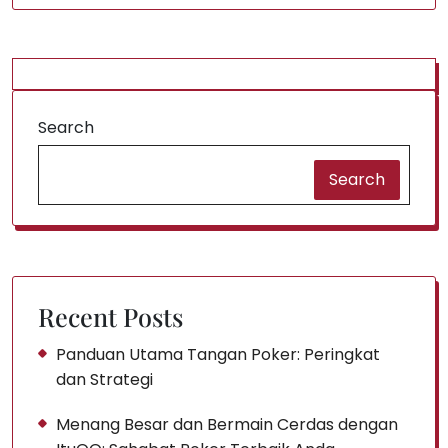
Search
Search
Recent Posts
Panduan Utama Tangan Poker: Peringkat
dan Strategi
Menang Besar dan Bermain Cerdas dengan