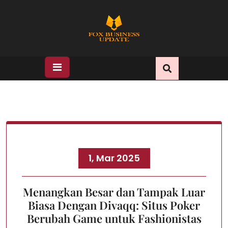
Skip
to
content
1, Mar 2025
Menangkan Besar dan Tampak Luar
Biasa Dengan Divaqq: Situs Poker
Berubah Game untuk Fashionistas