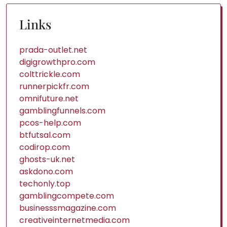
Links
prada-outlet.net
digigrowthpro.com
colttrickle.com
runnerpickfr.com
omnifuture.net
gamblingfunnels.com
pcos-help.com
btfutsal.com
codirop.com
ghosts-uk.net
askdono.com
techonly.top
gamblingcompete.com
businesssmagazine.com
creativeinternetmedia.com