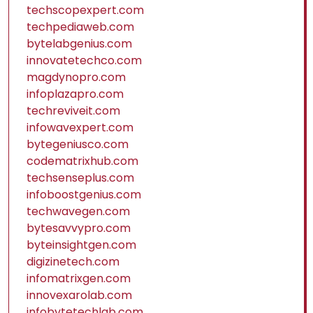
techscopexpert.com
techpediaweb.com
bytelabgenius.com
innovatetechco.com
magdynopro.com
infoplazapro.com
techreviveit.com
infowavexpert.com
bytegeniusco.com
codematrixhub.com
techsenseplus.com
infoboostgenius.com
techwavegen.com
bytesavvypro.com
byteinsightgen.com
digizinetech.com
infomatrixgen.com
innovexarolab.com
infobytetechlab.com