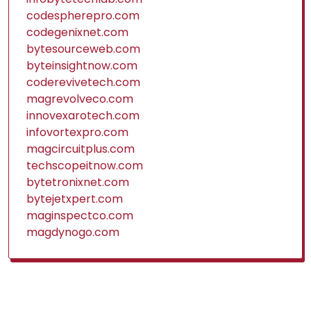
codespherepro.com
codegenixnet.com
bytesourceweb.com
byteinsightnow.com
coderevivetech.com
magrevolveco.com
innovexarotech.com
infovortexpro.com
magcircuitplus.com
techscopeitnow.com
bytetronixnet.com
bytejetxpert.com
maginspectco.com
magdynogo.com