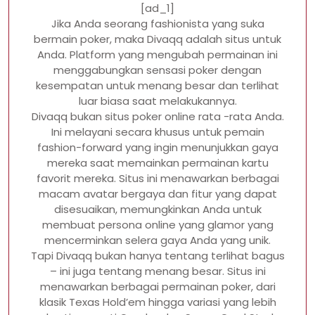
[ad_1]
Jika Anda seorang fashionista yang suka
bermain poker, maka Divaqq adalah situs untuk
Anda. Platform yang mengubah permainan ini
menggabungkan sensasi poker dengan
kesempatan untuk menang besar dan terlihat
luar biasa saat melakukannya.
Divaqq bukan situs poker online rata -rata Anda.
Ini melayani secara khusus untuk pemain
fashion-forward yang ingin menunjukkan gaya
mereka saat memainkan permainan kartu
favorit mereka. Situs ini menawarkan berbagai
macam avatar bergaya dan fitur yang dapat
disesuaikan, memungkinkan Anda untuk
membuat persona online yang glamor yang
mencerminkan selera gaya Anda yang unik.
Tapi Divaqq bukan hanya tentang terlihat bagus
– ini juga tentang menang besar. Situs ini
menawarkan berbagai permainan poker, dari
klasik Texas Hold’em hingga variasi yang lebih