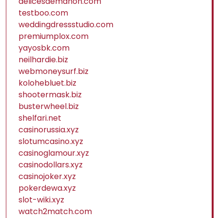
delicesdemanon.com
testboo.com
weddingdressstudio.com
premiumplox.com
yayosbk.com
neilhardie.biz
webmoneysurf.biz
kolohebluet.biz
shootermask.biz
busterwheel.biz
shelfari.net
casinorussia.xyz
slotumcasino.xyz
casinoglamour.xyz
casinodollars.xyz
casinojoker.xyz
pokerdewa.xyz
slot-wiki.xyz
watch2match.com