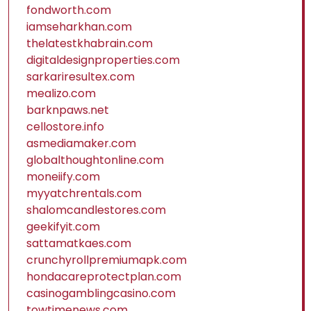
fondworth.com
iamseharkhan.com
thelatestkhabrain.com
digitaldesignproperties.com
sarkariresultex.com
mealizo.com
barknpaws.net
cellostore.info
asmediamaker.com
globalthoughtonline.com
moneiify.com
myyatchrentals.com
shalomcandlestores.com
geekifyit.com
sattamatkaes.com
crunchyrollpremiumapk.com
hondacareprotectplan.com
casinogamblingcasino.com
towtimenews.com