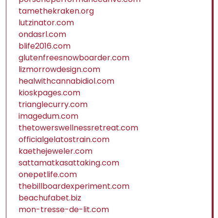
tamethekraken.org
lutzinator.com
ondasrl.com
blife2016.com
glutenfreesnowboarder.com
lizmorrowdesign.com
healwithcannabidiol.com
kioskpages.com
trianglecurry.com
imagedum.com
thetowerswellnessretreat.com
officialgelatostrain.com
kaethejeweler.com
sattamatkasattaking.com
onepetlife.com
thebillboardexperiment.com
beachufabet.biz
mon-tresse-de-lit.com