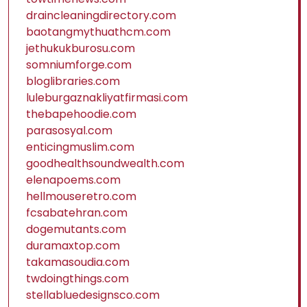
draincleaningdirectory.com
baotangmythuathcm.com
jethukukburosu.com
somniumforge.com
bloglibraries.com
luleburgaznakliyatfirmasi.com
thebapehoodie.com
parasosyal.com
enticingmuslim.com
goodhealthsoundwealth.com
elenapoems.com
hellmouseretro.com
fcsabatehran.com
dogemutants.com
duramaxtop.com
takamasoudia.com
twdoingthings.com
stellabluedesignsco.com