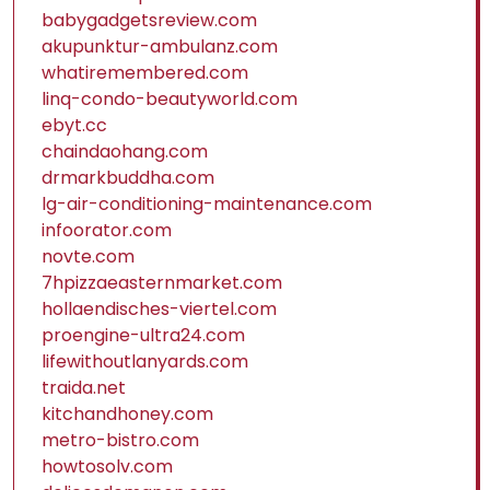
babygadgetsreview.com
akupunktur-ambulanz.com
whatiremembered.com
linq-condo-beautyworld.com
ebyt.cc
chaindaohang.com
drmarkbuddha.com
lg-air-conditioning-maintenance.com
infoorator.com
novte.com
7hpizzaeasternmarket.com
hollaendisches-viertel.com
proengine-ultra24.com
lifewithoutlanyards.com
traida.net
kitchandhoney.com
metro-bistro.com
howtosolv.com