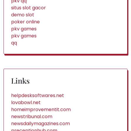
pkv qq
situs slot gacor
demo slot
poker online
pkv games
pkv games
qq
Links
helpdesksoftwares.net
lovabowl.net
homeimprovementit.com
newstribunal.com
newsdailymagazines.com
preceptionhub.com