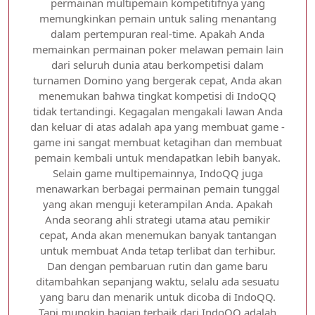
permainan multipemain kompetitifnya yang
memungkinkan pemain untuk saling menantang
dalam pertempuran real-time. Apakah Anda
memainkan permainan poker melawan pemain lain
dari seluruh dunia atau berkompetisi dalam
turnamen Domino yang bergerak cepat, Anda akan
menemukan bahwa tingkat kompetisi di IndoQQ
tidak tertandingi. Kegagalan mengakali lawan Anda
dan keluar di atas adalah apa yang membuat game -
game ini sangat membuat ketagihan dan membuat
pemain kembali untuk mendapatkan lebih banyak.
Selain game multipemainnya, IndoQQ juga
menawarkan berbagai permainan pemain tunggal
yang akan menguji keterampilan Anda. Apakah
Anda seorang ahli strategi utama atau pemikir
cepat, Anda akan menemukan banyak tantangan
untuk membuat Anda tetap terlibat dan terhibur.
Dan dengan pembaruan rutin dan game baru
ditambahkan sepanjang waktu, selalu ada sesuatu
yang baru dan menarik untuk dicoba di IndoQQ.
Tapi mungkin bagian terbaik dari IndoQQ adalah