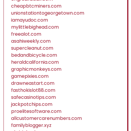
cheapbtcminers.com
unionstationtogeorgetown.com
iamayudoc.com
mylittlebighead.com
freealot.com
asahiweekly.com
supercleanut.com
bedandbicycle.com
heraldcalifornia.com
graphicmonkeys.com
gamepixies.com
drawneastart.com
fasthokislot88.com
safecasinotips.com
jackpotchips.com
proelitesoftware.com
allcustomercarenumbers.com
familyblogger.xyz