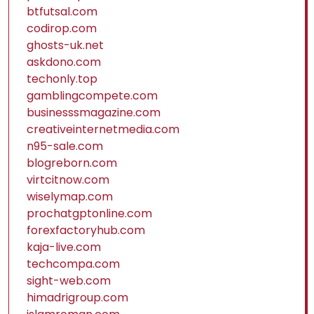
btfutsal.com
codirop.com
ghosts-uk.net
askdono.com
techonly.top
gamblingcompete.com
businesssmagazine.com
creativeinternetmedia.com
n95-sale.com
blogreborn.com
virtcitnow.com
wiselymap.com
prochatgptonline.com
forexfactoryhub.com
kaja-live.com
techcompa.com
sight-web.com
himadrigroup.com