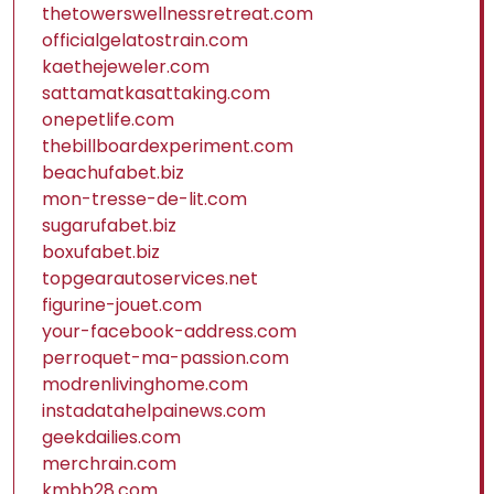
thetowerswellnessretreat.com
officialgelatostrain.com
kaethejeweler.com
sattamatkasattaking.com
onepetlife.com
thebillboardexperiment.com
beachufabet.biz
mon-tresse-de-lit.com
sugarufabet.biz
boxufabet.biz
topgearautoservices.net
figurine-jouet.com
your-facebook-address.com
perroquet-ma-passion.com
modrenlivinghome.com
instadatahelpainews.com
geekdailies.com
merchrain.com
kmbb28.com