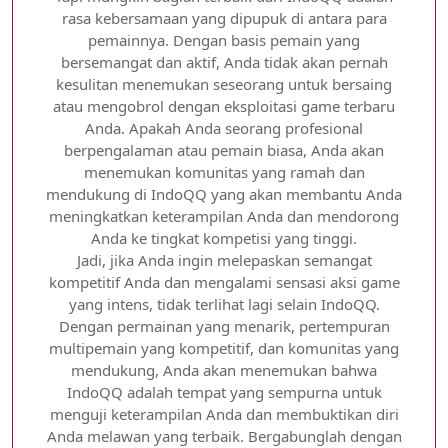
rasa kebersamaan yang dipupuk di antara para
pemainnya. Dengan basis pemain yang
bersemangat dan aktif, Anda tidak akan pernah
kesulitan menemukan seseorang untuk bersaing
atau mengobrol dengan eksploitasi game terbaru
Anda. Apakah Anda seorang profesional
berpengalaman atau pemain biasa, Anda akan
menemukan komunitas yang ramah dan
mendukung di IndoQQ yang akan membantu Anda
meningkatkan keterampilan Anda dan mendorong
Anda ke tingkat kompetisi yang tinggi.
Jadi, jika Anda ingin melepaskan semangat
kompetitif Anda dan mengalami sensasi aksi game
yang intens, tidak terlihat lagi selain IndoQQ.
Dengan permainan yang menarik, pertempuran
multipemain yang kompetitif, dan komunitas yang
mendukung, Anda akan menemukan bahwa
IndoQQ adalah tempat yang sempurna untuk
menguji keterampilan Anda dan membuktikan diri
Anda melawan yang terbaik. Bergabunglah dengan