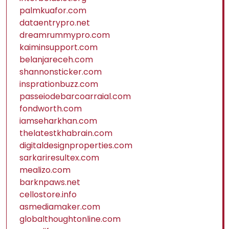
palmkuafor.com
dataentrypro.net
dreamrummypro.com
kaiminsupport.com
belanjareceh.com
shannonsticker.com
insprationbuzz.com
passeiodebarcoarraial.com
fondworth.com
iamseharkhan.com
thelatestkhabrain.com
digitaldesignproperties.com
sarkariresultex.com
mealizo.com
barknpaws.net
cellostore.info
asmediamaker.com
globalthoughtonline.com