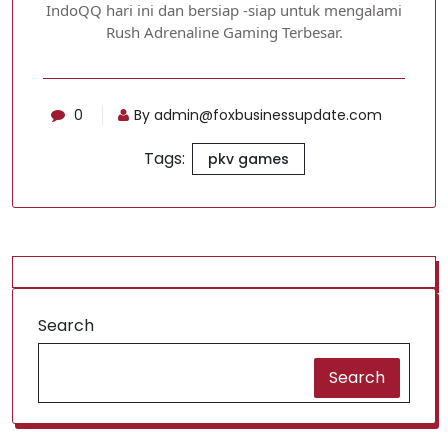
IndoQQ hari ini dan bersiap -siap untuk mengalami
Rush Adrenaline Gaming Terbesar.
0
By
admin@foxbusinessupdate.com
Tags:
pkv games
Search
Search