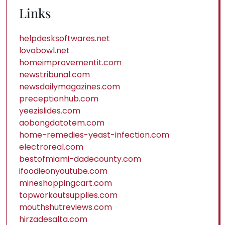
Links
helpdesksoftwares.net
lovabowl.net
homeimprovementit.com
newstribunal.com
newsdailymagazines.com
preceptionhub.com
yeezislides.com
aobongdatotem.com
home-remedies-yeast-infection.com
electroreal.com
bestofmiami-dadecounty.com
ifoodieonyoutube.com
mineshoppingcart.com
topworkoutsupplies.com
mouthshutreviews.com
hirzadesalta.com