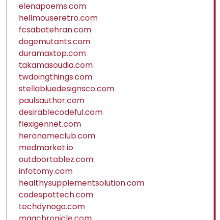
elenapoems.com
hellmouseretro.com
fcsabatehran.com
dogemutants.com
duramaxtop.com
takamasoudia.com
twdoingthings.com
stellabluedesignsco.com
paulsauthor.com
desirablecodeful.com
flexigennet.com
heronameclub.com
medmarket.io
outdoortablez.com
infotomy.com
healthysupplementsolution.com
codespottech.com
techdynogo.com
magchronicle.com