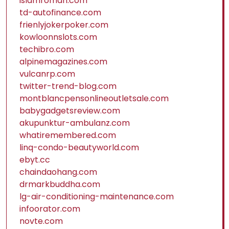
islamroman.com
td-autofinance.com
frienlyjokerpoker.com
kowloonnslots.com
techibro.com
alpinemagazines.com
vulcanrp.com
twitter-trend-blog.com
montblancpensonlineoutletsale.com
babygadgetsreview.com
akupunktur-ambulanz.com
whatiremembered.com
linq-condo-beautyworld.com
ebyt.cc
chaindaohang.com
drmarkbuddha.com
lg-air-conditioning-maintenance.com
infoorator.com
novte.com