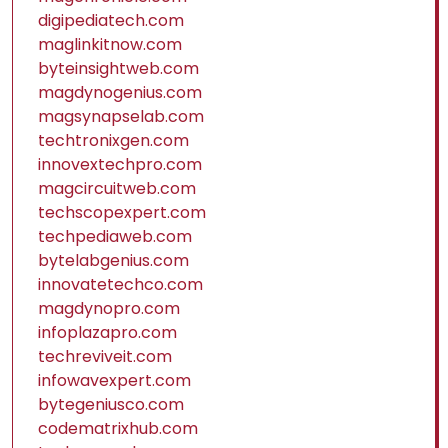
digipediatech.com
maglinkitnow.com
byteinsightweb.com
magdynogenius.com
magsynapselab.com
techtronixgen.com
innovextechpro.com
magcircuitweb.com
techscopexpert.com
techpediaweb.com
bytelabgenius.com
innovatetechco.com
magdynopro.com
infoplazapro.com
techreviveit.com
infowavexpert.com
bytegeniusco.com
codematrixhub.com