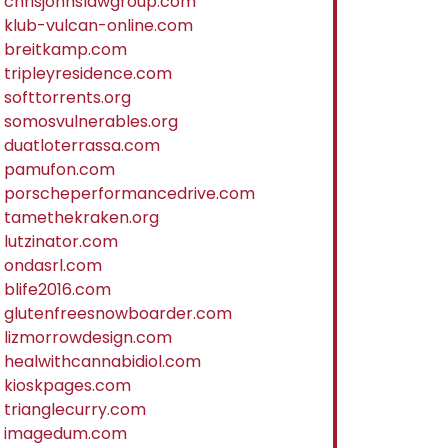
chrisjohnslawgroup.com
klub-vulcan-online.com
breitkamp.com
tripleyresidence.com
softtorrents.org
somosvulnerables.org
duatloterrassa.com
pamufon.com
porscheperformancedrive.com
tamethekraken.org
lutzinator.com
ondasrl.com
blife2016.com
glutenfreesnowboarder.com
lizmorrowdesign.com
healwithcannabidiol.com
kioskpages.com
trianglecurry.com
imagedum.com