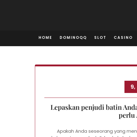
Skip
to
content
HOME
DOMINOQQ
SLOT
CASINO
9,
Lepaskan penjudi batin And
perlu
Apakah Anda seseorang yang menik