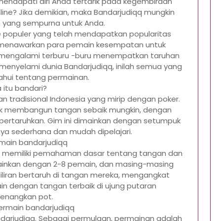
ndapati diri Anda tertarik pada kegembiraan
online? Jika demikian, maka Bandarjudiqq mungkin
 yang sempurna untuk Anda.
e populer yang telah mendapatkan popularitas
ni menawarkan para pemain kesempatan untuk
 mengalami terburu -buru menempatkan taruhan
enyelami dunia Bandarjudiqq, inilah semua yang
ahui tentang permainan.
 itu bandari?
n tradisional Indonesia yang mirip dengan poker.
tuk membangun tangan sebaik mungkin, dengan
ertaruhkan. Gim ini dimainkan dengan setumpuk
nya sederhana dan mudah dipelajari.
main bandarjudiqq
us memiliki pemahaman dasar tentang tangan dan
imainkan dengan 2-8 pemain, dan masing-masing
iliran bertaruh di tangan mereka, mengangkat
in dengan tangan terbaik di ujung putaran
nangkan pot.
ermain bandarjudiqq
darjudiqq. Sebagai permulaan, permainan adalah