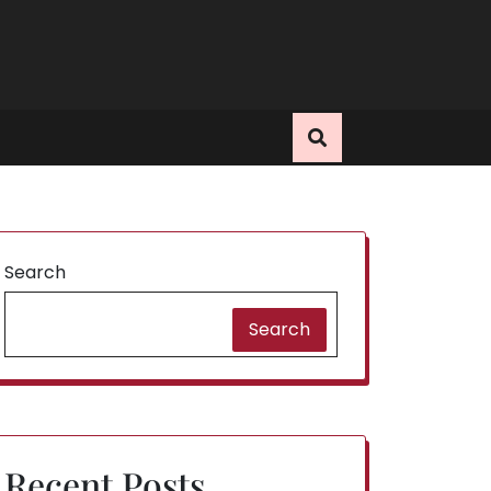
Search
Search
Recent Posts