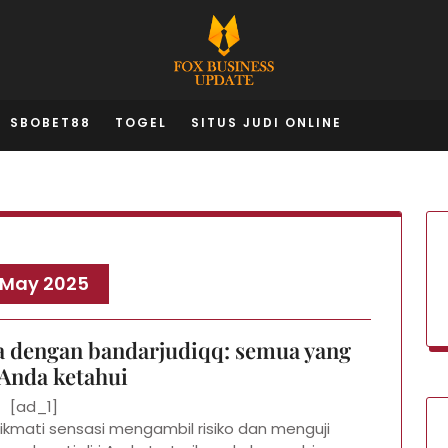
SBOBET88
TOGEL
SITUS JUDI ONLINE
 May 2025
a dengan bandarjudiqq: semua yang
 Anda ketahui
[ad_1]
mati sensasi mengambil risiko dan menguji