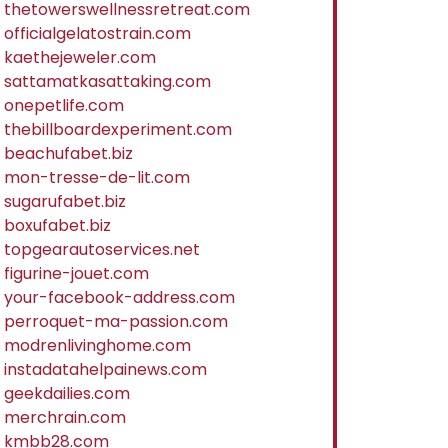
thetowerswellnessretreat.com
officialgelatostrain.com
kaethejeweler.com
sattamatkasattaking.com
onepetlife.com
thebillboardexperiment.com
beachufabet.biz
mon-tresse-de-lit.com
sugarufabet.biz
boxufabet.biz
topgearautoservices.net
figurine-jouet.com
your-facebook-address.com
perroquet-ma-passion.com
modrenlivinghome.com
instadatahelpainews.com
geekdailies.com
merchrain.com
kmbb28.com