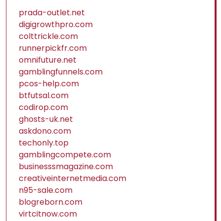
prada-outlet.net
digigrowthpro.com
colttrickle.com
runnerpickfr.com
omnifuture.net
gamblingfunnels.com
pcos-help.com
btfutsal.com
codirop.com
ghosts-uk.net
askdono.com
techonly.top
gamblingcompete.com
businesssmagazine.com
creativeinternetmedia.com
n95-sale.com
blogreborn.com
virtcitnow.com