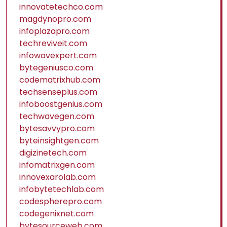
innovatetechco.com
magdynopro.com
infoplazapro.com
techreviveit.com
infowavexpert.com
bytegeniusco.com
codematrixhub.com
techsenseplus.com
infoboostgenius.com
techwavegen.com
bytesavvypro.com
byteinsightgen.com
digizinetech.com
infomatrixgen.com
innovexarolab.com
infobytetechlab.com
codespherepro.com
codegenixnet.com
bytesourceweb.com