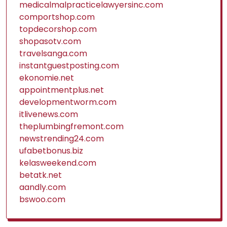
medicalmalpracticelawyersinc.com
comportshop.com
topdecorshop.com
shopasotv.com
travelsanga.com
instantguestposting.com
ekonomie.net
appointmentplus.net
developmentworm.com
itlivenews.com
theplumbingfremont.com
newstrending24.com
ufabetbonus.biz
kelasweekend.com
betatk.net
aandly.com
bswoo.com