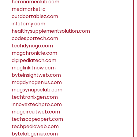
heronameclub.com
medmarket.io
outdoortablez.com
infotomy.com
healthysupplementsolution.com
codespottech.com
techdynogo.com
magchronicle.com
digipediatech.com
maglinkitnow.com
byteinsightweb.com
magdynogenius.com
magsynapselab.com
techtronixgen.com
innovextechpro.com
magcircuitweb.com
techscopexpert.com
techpediaweb.com
bytelabgenius.com