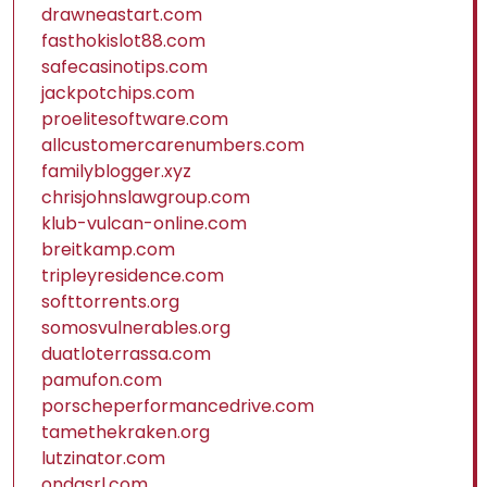
drawneastart.com
fasthokislot88.com
safecasinotips.com
jackpotchips.com
proelitesoftware.com
allcustomercarenumbers.com
familyblogger.xyz
chrisjohnslawgroup.com
klub-vulcan-online.com
breitkamp.com
tripleyresidence.com
softtorrents.org
somosvulnerables.org
duatloterrassa.com
pamufon.com
porscheperformancedrive.com
tamethekraken.org
lutzinator.com
ondasrl.com