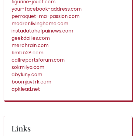
figurine-jouet.com
your-facebook-address.com
perroquet-ma-passion.com
modrenlivinghome.com
instadatahelpainews.com
geekdailies.com
merchrain.com
kmbb28.com
callreportsforum.com
sokmilya.com
abyluny.com
boomjavtrk.com
apklead.net
Links