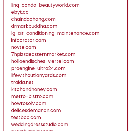
linq-condo-beautyworld.com
ebyt.cc
chaindaohang.com
drmarkbuddha.com
lg-air-conditioning-maintenance.com
infoorator.com
novte.com
7hpizzaeasternmarket.com
hollaendisches-viertel.com
proengine-ultra24.com
lifewithoutlanyards.com
traida.net
kitchandhoney.com
metro-bistro.com
howtosolv.com
delicesdemanon.com
testboo.com
weddingdressstudio.com