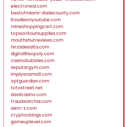
electroreal.com
bestofmiami-dadecounty.com
ifoodieonyoutube.com
mineshoppingcart.com
topworkoutsupplies.com
mouthshutreviews.com
hirzadesalta.com
digitallifeopoly.com
casinobubbles.com
seputargym.com
impiyanamall.com
optguardian.com
totostreet.net
davilcasino.com
fraudwatchai.com
aem-x.com
cryptooblogs.com
gameuplevel.com