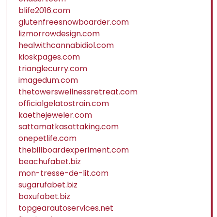
blife2016.com
glutenfreesnowboarder.com
lizmorrowdesign.com
healwithcannabidiol.com
kioskpages.com
trianglecurry.com
imagedum.com
thetowerswellnessretreat.com
officialgelatostrain.com
kaethejeweler.com
sattamatkasattaking.com
onepetlife.com
thebillboardexperiment.com
beachufabet.biz
mon-tresse-de-lit.com
sugarufabet.biz
boxufabet.biz
topgearautoservices.net