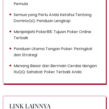
Pemula
Semua yang Perlu Anda Ketahui Tentang
DominoQQ: Panduan Lengkap
Menjelajahi Poker88: Tujuan Poker Online
Terbaik
Panduan Utama Tangan Poker: Peringkat
dan Strategi
Menang Besar dan Bermain Cerdas dengan
ItuQQ: Sahabat Poker Terbaik Anda
LINK LAINNYA