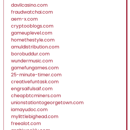
davilcasino.com
fraudwatchai.com
aem-x.com
cryptooblogs.com
gameuplevel.com
homethestyle.com
amuldistribution.com
borobuddur.com
wundermusic.com
gamefungames.com
25-minute-timer.com
creativefuntask.com
engrsaifulsaif.com
cheapbtcminers.com
unionstationtogeorgetown.com
iamayudoc.com
mylittlebighead.com
freealot.com