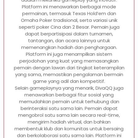
Platform ini menawarkan berbagai mode
permainan, termasuk Texas Hold’em dan
Omaha Poker tradisional, serta variasi unik
seperti poker Cina dan 2 Besar. Pemain juga
dapat berpartisipasi dalam turnamen,
tantangan, dan acara lainnya untuk
memenangkan hadiah dan penghargaan.
Platform ini juga menampilkan sistem
perjodohan yang kuat yang memasangkan
pemain dengan lawan dari tingkat keterampilan
yang sama, memastikan pengalaman bermain
game yang adil dan kompetitif.
Selain gameplaynya yang menarik, DivaQQ juga
menawarkan berbagai fitur sosial yang
memudahkan pemain untuk terhubung dan
berinteraksi satu sama lain. Pemain dapat
mengobrol satu sama lain secara real-time,
mengirim hadiah virtual, dan bahkan
membentuk klub dan komunitas untuk bersaing
dan berkolaborasi satu sama lain. Platform ini