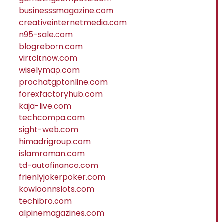
businesssmagazine.com
creativeinternetmedia.com
n95-sale.com
blogreborn.com
virtcitnow.com
wiselymap.com
prochatgptonline.com
forexfactoryhub.com
kaja-live.com
techcompa.com
sight-web.com
himadrigroup.com
islamroman.com
td-autofinance.com
frienlyjokerpoker.com
kowloonnslots.com
techibro.com
alpinemagazines.com