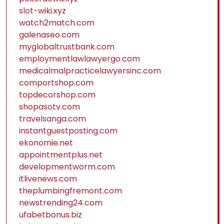
slot-wiki.xyz
watch2match.com
galenaseo.com
myglobaltrustbank.com
employmentlawlawyergo.com
medicalmalpracticelawyersinc.com
comportshop.com
topdecorshop.com
shopasotv.com
travelsanga.com
instantguestposting.com
ekonomie.net
appointmentplus.net
developmentworm.com
itlivenews.com
theplumbingfremont.com
newstrending24.com
ufabetbonus.biz