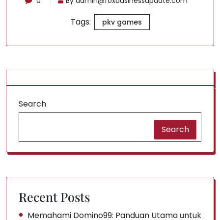
0
By
admin@foxbusinessupdate.com
Tags:
pkv games
Search
Search
Recent Posts
Memahami Domino99: Panduan Utama untuk