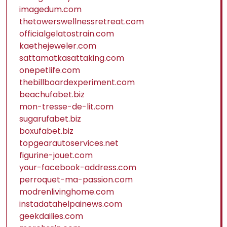
imagedum.com
thetowerswellnessretreat.com
officialgelatostrain.com
kaethejeweler.com
sattamatkasattaking.com
onepetlife.com
thebillboardexperiment.com
beachufabet.biz
mon-tresse-de-lit.com
sugarufabet.biz
boxufabet.biz
topgearautoservices.net
figurine-jouet.com
your-facebook-address.com
perroquet-ma-passion.com
modrenlivinghome.com
instadatahelpainews.com
geekdailies.com