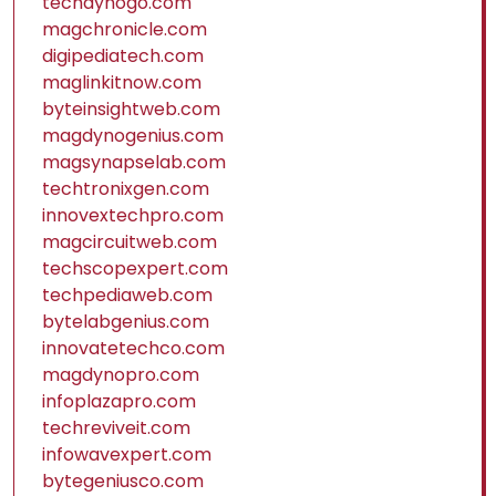
techdynogo.com
magchronicle.com
digipediatech.com
maglinkitnow.com
byteinsightweb.com
magdynogenius.com
magsynapselab.com
techtronixgen.com
innovextechpro.com
magcircuitweb.com
techscopexpert.com
techpediaweb.com
bytelabgenius.com
innovatetechco.com
magdynopro.com
infoplazapro.com
techreviveit.com
infowavexpert.com
bytegeniusco.com