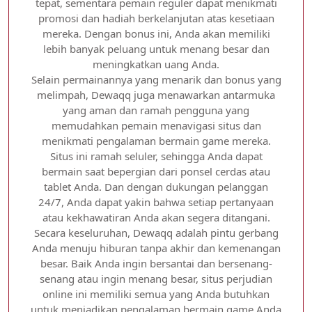
tepat, sementara pemain reguler dapat menikmati
promosi dan hadiah berkelanjutan atas kesetiaan
mereka. Dengan bonus ini, Anda akan memiliki
lebih banyak peluang untuk menang besar dan
meningkatkan uang Anda.
Selain permainannya yang menarik dan bonus yang
melimpah, Dewaqq juga menawarkan antarmuka
yang aman dan ramah pengguna yang
memudahkan pemain menavigasi situs dan
menikmati pengalaman bermain game mereka.
Situs ini ramah seluler, sehingga Anda dapat
bermain saat bepergian dari ponsel cerdas atau
tablet Anda. Dan dengan dukungan pelanggan
24/7, Anda dapat yakin bahwa setiap pertanyaan
atau kekhawatiran Anda akan segera ditangani.
Secara keseluruhan, Dewaqq adalah pintu gerbang
Anda menuju hiburan tanpa akhir dan kemenangan
besar. Baik Anda ingin bersantai dan bersenang-
senang atau ingin menang besar, situs perjudian
online ini memiliki semua yang Anda butuhkan
untuk menjadikan pengalaman bermain game Anda