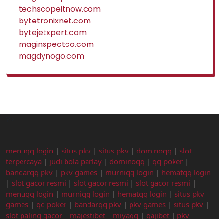
techscopeitnow.com
bytetronixnet.com
bytejetxpert.com
maginspectco.com
magdynogo.com
?>
menuqq login
|
situs pkv
|
situs pkv
|
dominoqq
|
slot
terpercaya
|
judi bola parlay
|
dominoqq
|
qq poker
|
bandarqq pkv
|
pkv games
|
murniqq login
|
hematqq login
|
slot gacor resmi
|
slot gacor resmi
|
slot gacor resmi
|
menuqq login
|
murniqq login
|
hematqq login
|
situs pkv
games
|
qq poker
|
bandarqq pkv
|
pkv games
|
situs pkv
|
slot paling gacor
|
majestibet
|
miyaqq
|
gajibet
|
pkv