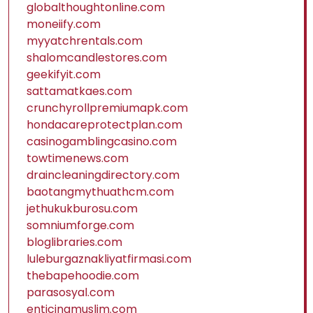
globalthoughtonline.com
moneiify.com
myyatchrentals.com
shalomcandlestores.com
geekifyit.com
sattamatkaes.com
crunchyrollpremiumapk.com
hondacareprotectplan.com
casinogamblingcasino.com
towtimenews.com
draincleaningdirectory.com
baotangmythuathcm.com
jethukukburosu.com
somniumforge.com
bloglibraries.com
luleburgaznakliyatfirmasi.com
thebapehoodie.com
parasosyal.com
enticingmuslim.com