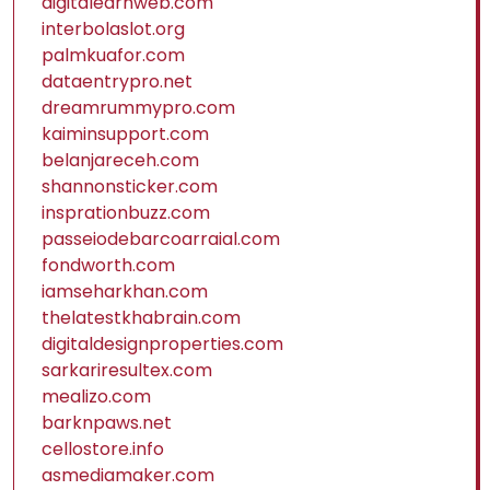
digitalearnweb.com
interbolaslot.org
palmkuafor.com
dataentrypro.net
dreamrummypro.com
kaiminsupport.com
belanjareceh.com
shannonsticker.com
insprationbuzz.com
passeiodebarcoarraial.com
fondworth.com
iamseharkhan.com
thelatestkhabrain.com
digitaldesignproperties.com
sarkariresultex.com
mealizo.com
barknpaws.net
cellostore.info
asmediamaker.com