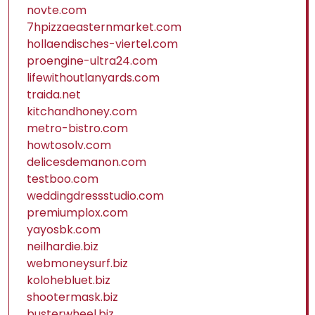
novte.com
7hpizzaeasternmarket.com
hollaendisches-viertel.com
proengine-ultra24.com
lifewithoutlanyards.com
traida.net
kitchandhoney.com
metro-bistro.com
howtosolv.com
delicesdemanon.com
testboo.com
weddingdressstudio.com
premiumplox.com
yayosbk.com
neilhardie.biz
webmoneysurf.biz
kolohebluet.biz
shootermask.biz
busterwheel.biz