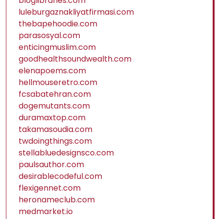
bloglibraries.com
luleburgaznakliyatfirmasi.com
thebapehoodie.com
parasosyal.com
enticingmuslim.com
goodhealthsoundwealth.com
elenapoems.com
hellmouseretro.com
fcsabatehran.com
dogemutants.com
duramaxtop.com
takamasoudia.com
twdoingthings.com
stellabluedesignsco.com
paulsauthor.com
desirablecodeful.com
flexigennet.com
heronameclub.com
medmarket.io