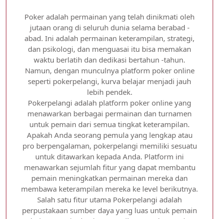
Poker adalah permainan yang telah dinikmati oleh
jutaan orang di seluruh dunia selama berabad -
abad. Ini adalah permainan keterampilan, strategi,
dan psikologi, dan menguasai itu bisa memakan
waktu berlatih dan dedikasi bertahun -tahun.
Namun, dengan munculnya platform poker online
seperti pokerpelangi, kurva belajar menjadi jauh
lebih pendek.
Pokerpelangi adalah platform poker online yang
menawarkan berbagai permainan dan turnamen
untuk pemain dari semua tingkat keterampilan.
Apakah Anda seorang pemula yang lengkap atau
pro berpengalaman, pokerpelangi memiliki sesuatu
untuk ditawarkan kepada Anda. Platform ini
menawarkan sejumlah fitur yang dapat membantu
pemain meningkatkan permainan mereka dan
membawa keterampilan mereka ke level berikutnya.
Salah satu fitur utama Pokerpelangi adalah
perpustakaan sumber daya yang luas untuk pemain