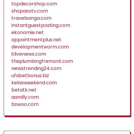
topdecorshop.com
shopasotv.com
travelsanga.com
instantguestposting.com
ekonomie.net
appointmentplus.net
developmentworm.com
itlivenews.com
theplumbingfremont.com
newstrending24.com
ufabetbonus.biz
kelasweekend.com
betatk.net
aandly.com
bswoo.com