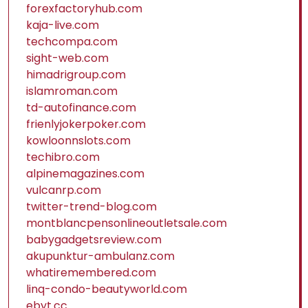
forexfactoryhub.com
kaja-live.com
techcompa.com
sight-web.com
himadrigroup.com
islamroman.com
td-autofinance.com
frienlyjokerpoker.com
kowloonnslots.com
techibro.com
alpinemagazines.com
vulcanrp.com
twitter-trend-blog.com
montblancpensonlineoutletsale.com
babygadgetsreview.com
akupunktur-ambulanz.com
whatiremembered.com
linq-condo-beautyworld.com
ebyt.cc