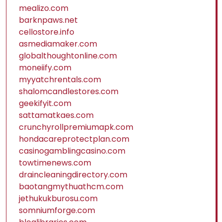
mealizo.com
barknpaws.net
cellostore.info
asmediamaker.com
globalthoughtonline.com
moneiify.com
myyatchrentals.com
shalomcandlestores.com
geekifyit.com
sattamatkaes.com
crunchyrollpremiumapk.com
hondacareprotectplan.com
casinogamblingcasino.com
towtimenews.com
draincleaningdirectory.com
baotangmythuathcm.com
jethukukburosu.com
somniumforge.com