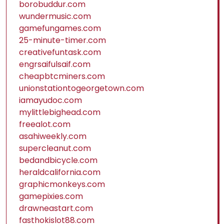
borobuddur.com
wundermusic.com
gamefungames.com
25-minute-timer.com
creativefuntask.com
engrsaifulsaif.com
cheapbtcminers.com
unionstationtogeorgetown.com
iamayudoc.com
mylittlebighead.com
freealot.com
asahiweekly.com
supercleanut.com
bedandbicycle.com
heraldcalifornia.com
graphicmonkeys.com
gamepixies.com
drawneastart.com
fasthokislot88.com