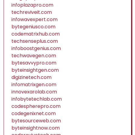
infoplazapro.com
techreviveit.com
infowavexpert.com
bytegeniusco.com
codematrixhub.com
techsenseplus.com
infoboostgenius.com
techwavegen.com
bytesavvypro.com
byteinsightgen.com
digizinetech.com
infomatrixgen.com
innovexarolab.com
infobytetechlab.com
codespherepro.com
codegenixnet.com
bytesourceweb.com
byteinsightnow.com