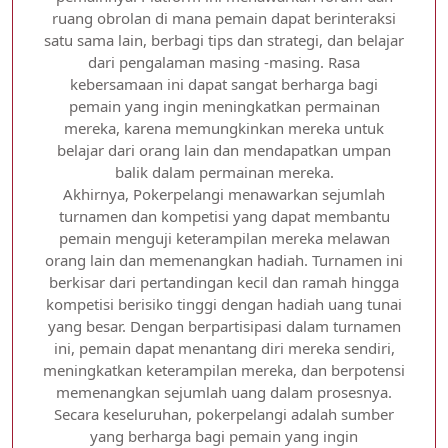
ruang obrolan di mana pemain dapat berinteraksi
satu sama lain, berbagi tips dan strategi, dan belajar
dari pengalaman masing -masing. Rasa
kebersamaan ini dapat sangat berharga bagi
pemain yang ingin meningkatkan permainan
mereka, karena memungkinkan mereka untuk
belajar dari orang lain dan mendapatkan umpan
balik dalam permainan mereka.
Akhirnya, Pokerpelangi menawarkan sejumlah
turnamen dan kompetisi yang dapat membantu
pemain menguji keterampilan mereka melawan
orang lain dan memenangkan hadiah. Turnamen ini
berkisar dari pertandingan kecil dan ramah hingga
kompetisi berisiko tinggi dengan hadiah uang tunai
yang besar. Dengan berpartisipasi dalam turnamen
ini, pemain dapat menantang diri mereka sendiri,
meningkatkan keterampilan mereka, dan berpotensi
memenangkan sejumlah uang dalam prosesnya.
Secara keseluruhan, pokerpelangi adalah sumber
yang berharga bagi pemain yang ingin