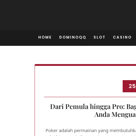
Skip
to
content
HOME
DOMINOQQ
SLOT
CASINO
25
Dari Pemula hingga Pro: 
Anda Menguas
Poker adalah permainan yang membutuhkan 