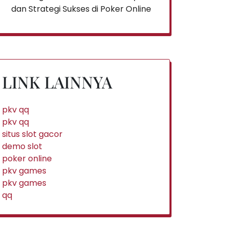
dan Strategi Sukses di Poker Online
LINK LAINNYA
pkv qq
pkv qq
situs slot gacor
demo slot
poker online
pkv games
pkv games
qq