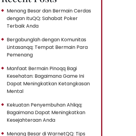
Menang Besar dan Bermain Cerdas
dengan ItuQQ: Sahabat Poker
Terbaik Anda
Bergabunglah dengan Komunitas
Lintasanqq: Tempat Bermain Para
Pemenang
Manfaat Bermain Pinoqq Bagi
Kesehatan: Bagaimana Game Ini
Dapat Meningkatkan Ketangkasan
Mental
Kekuatan Penyembuhan Ahliqq:
Bagaimana Dapat Meningkatkan
Kesejahteraan Anda
Menang Besar di WarnetQQ: Tips