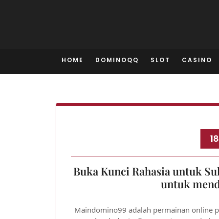
Skip
to
content
HOME
DOMINOQQ
SLOT
CASINO
18
Buka Kunci Rahasia untuk Su
untuk mend
Maindomino99 adalah permainan online po