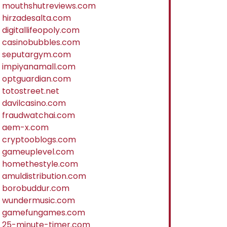
mouthshutreviews.com
hirzadesalta.com
digitallifeopoly.com
casinobubbles.com
seputargym.com
impiyanamall.com
optguardian.com
totostreet.net
davilcasino.com
fraudwatchai.com
aem-x.com
cryptooblogs.com
gameuplevel.com
homethestyle.com
amuldistribution.com
borobuddur.com
wundermusic.com
gamefungames.com
25-minute-timer.com