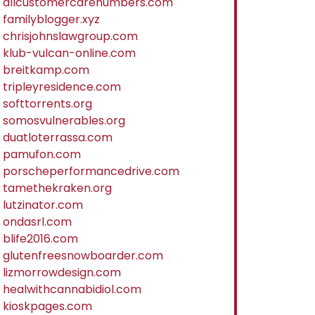
allcustomercarenumbers.com
familyblogger.xyz
chrisjohnslawgroup.com
klub-vulcan-online.com
breitkamp.com
tripleyresidence.com
softtorrents.org
somosvulnerables.org
duatloterrassa.com
pamufon.com
porscheperformancedrive.com
tamethekraken.org
lutzinator.com
ondasrl.com
blife2016.com
glutenfreesnowboarder.com
lizmorrowdesign.com
healwithcannabidiol.com
kioskpages.com