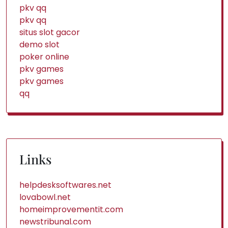
pkv qq
pkv qq
situs slot gacor
demo slot
poker online
pkv games
pkv games
qq
Links
helpdesksoftwares.net
lovabowl.net
homeimprovementit.com
newstribunal.com