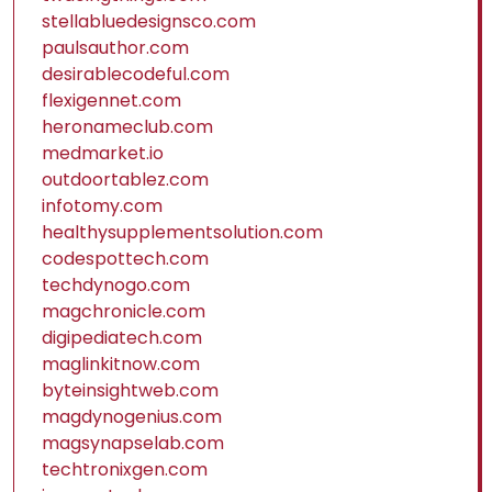
stellabluedesignsco.com
paulsauthor.com
desirablecodeful.com
flexigennet.com
heronameclub.com
medmarket.io
outdoortablez.com
infotomy.com
healthysupplementsolution.com
codespottech.com
techdynogo.com
magchronicle.com
digipediatech.com
maglinkitnow.com
byteinsightweb.com
magdynogenius.com
magsynapselab.com
techtronixgen.com