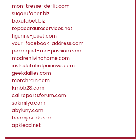
mon-tresse-de-lit.com
sugarufabet.biz
boxufabet.biz
topgearautoservices.net
figurine-jouet.com
your-facebook-address.com
perroquet-ma-passion.com
modrenlivinghome.com
instadatahelpainews.com
geekdailies.com
merchrain.com
kmbb28.com
callreportsforum.com
sokmilya.com
abyluny.com
boomjavtrk.com
apklead.net