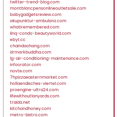
twitter-trend-blog.com
montblancpensonlineoutletsale.com
babygadgetsreview.com
akupunktur-ambulanz.com
whatiremembered.com
linq-condo-beautyworld.com
ebyt.cc
chaindaohang.com
drmarkbuddha.com
lg-air-conditioning-maintenance.com
infoorator.com
novte.com
7hpizzaeasternmarket.com
hollaendisches-viertel.com
proengine-ultra24.com
lifewithoutlanyards.com
traida.net
kitchandhoney.com
metro-bistro.com