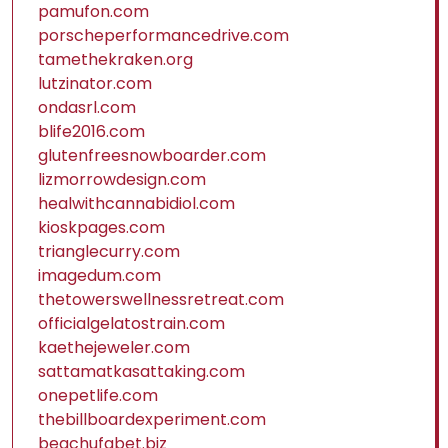
pamufon.com
porscheperformancedrive.com
tamethekraken.org
lutzinator.com
ondasrl.com
blife2016.com
glutenfreesnowboarder.com
lizmorrowdesign.com
healwithcannabidiol.com
kioskpages.com
trianglecurry.com
imagedum.com
thetowerswellnessretreat.com
officialgelatostrain.com
kaethejeweler.com
sattamatkasattaking.com
onepetlife.com
thebillboardexperiment.com
beachufabet.biz