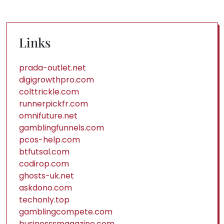
Links
prada-outlet.net
digigrowthpro.com
colttrickle.com
runnerpickfr.com
omnifuture.net
gamblingfunnels.com
pcos-help.com
btfutsal.com
codirop.com
ghosts-uk.net
askdono.com
techonly.top
gamblingcompete.com
businesssmagazine.com