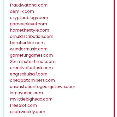
fraudwatchai.com
aem-x.com
cryptooblogs.com
gameuplevel.com
homethestyle.com
amuldistribution.com
borobuddur.com
wundermusic.com
gamefungames.com
25-minute-timer.com
creativefuntask.com
engrsaifulsaif.com
cheapbtcminers.com
unionstationtogeorgetown.com
iamayudoc.com
mylittlebighead.com
freealot.com
asahiweekly.com