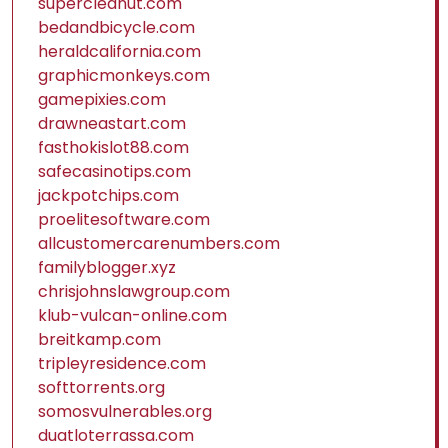
supercleanut.com
bedandbicycle.com
heraldcalifornia.com
graphicmonkeys.com
gamepixies.com
drawneastart.com
fasthokislot88.com
safecasinotips.com
jackpotchips.com
proelitesoftware.com
allcustomercarenumbers.com
familyblogger.xyz
chrisjohnslawgroup.com
klub-vulcan-online.com
breitkamp.com
tripleyresidence.com
softtorrents.org
somosvulnerables.org
duatloterrassa.com