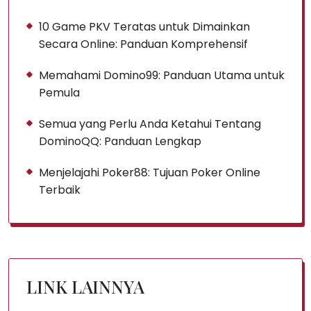
10 Game PKV Teratas untuk Dimainkan
Secara Online: Panduan Komprehensif
Memahami Domino99: Panduan Utama untuk
Pemula
Semua yang Perlu Anda Ketahui Tentang
DominoQQ: Panduan Lengkap
Menjelajahi Poker88: Tujuan Poker Online
Terbaik
LINK LAINNYA