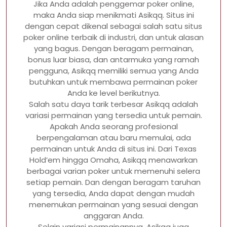
Jika Anda adalah penggemar poker online,
maka Anda siap menikmati Asikqq. Situs ini
dengan cepat dikenal sebagai salah satu situs
poker online terbaik di industri, dan untuk alasan
yang bagus. Dengan beragam permainan,
bonus luar biasa, dan antarmuka yang ramah
pengguna, Asikqq memiliki semua yang Anda
butuhkan untuk membawa permainan poker
Anda ke level berikutnya.
Salah satu daya tarik terbesar Asikqq adalah
variasi permainan yang tersedia untuk pemain.
Apakah Anda seorang profesional
berpengalaman atau baru memulai, ada
permainan untuk Anda di situs ini. Dari Texas
Hold’em hingga Omaha, Asikqq menawarkan
berbagai varian poker untuk memenuhi selera
setiap pemain. Dan dengan beragam taruhan
yang tersedia, Anda dapat dengan mudah
menemukan permainan yang sesuai dengan
anggaran Anda.
Selain variasi permainannya, Asikqq juga