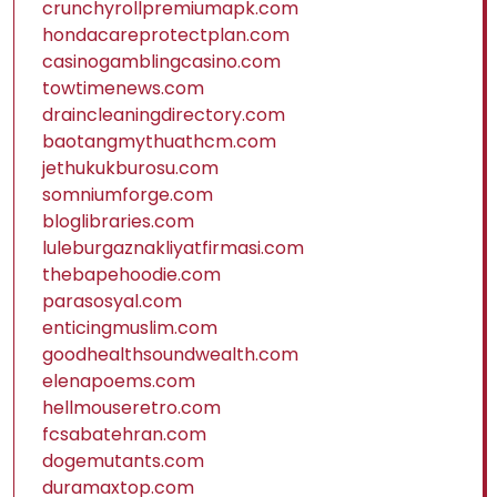
crunchyrollpremiumapk.com
hondacareprotectplan.com
casinogamblingcasino.com
towtimenews.com
draincleaningdirectory.com
baotangmythuathcm.com
jethukukburosu.com
somniumforge.com
bloglibraries.com
luleburgaznakliyatfirmasi.com
thebapehoodie.com
parasosyal.com
enticingmuslim.com
goodhealthsoundwealth.com
elenapoems.com
hellmouseretro.com
fcsabatehran.com
dogemutants.com
duramaxtop.com