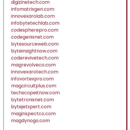
digizinetech.com
infomatrixgen.com
innovexarolab.com
infobytetechlab.com
codespherepro.com
codegenixnet.com
bytesourceweb.com
byteinsightnow.com
coderevivetech.com
magrevolveco.com
innovexarotech.com
infovortexpro.com
magcircuitplus.com
techscopeitnow.com
bytetronixnet.com
bytejetxpert.com
maginspectco.com
magdynogo.com