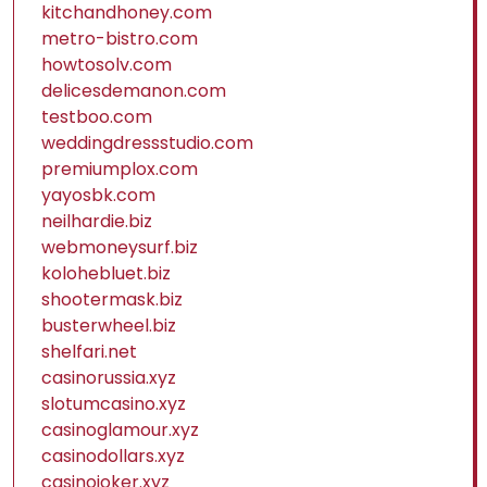
kitchandhoney.com
metro-bistro.com
howtosolv.com
delicesdemanon.com
testboo.com
weddingdressstudio.com
premiumplox.com
yayosbk.com
neilhardie.biz
webmoneysurf.biz
kolohebluet.biz
shootermask.biz
busterwheel.biz
shelfari.net
casinorussia.xyz
slotumcasino.xyz
casinoglamour.xyz
casinodollars.xyz
casinojoker.xyz