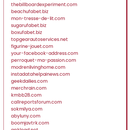
thebillboardexperiment.com
beachufabet.biz
mon-tresse-de-lit.com
sugarufabet.biz
boxufabet.biz
topgearautoservices.net
figurine-jouet.com
your-facebook-address.com
perroquet-ma-passion.com
modrenlivinghome.com
instadatahelpainews.com
geekdailies.com
merchrain.com
kmbb28.com
callreportsforum.com
sokmilya.com
abyluny.com
boomjavtrk.com
apklead.net