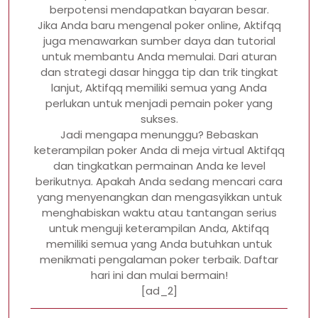
berpotensi mendapatkan bayaran besar.
Jika Anda baru mengenal poker online, Aktifqq
juga menawarkan sumber daya dan tutorial
untuk membantu Anda memulai. Dari aturan
dan strategi dasar hingga tip dan trik tingkat
lanjut, Aktifqq memiliki semua yang Anda
perlukan untuk menjadi pemain poker yang
sukses.
Jadi mengapa menunggu? Bebaskan
keterampilan poker Anda di meja virtual Aktifqq
dan tingkatkan permainan Anda ke level
berikutnya. Apakah Anda sedang mencari cara
yang menyenangkan dan mengasyikkan untuk
menghabiskan waktu atau tantangan serius
untuk menguji keterampilan Anda, Aktifqq
memiliki semua yang Anda butuhkan untuk
menikmati pengalaman poker terbaik. Daftar
hari ini dan mulai bermain!
[ad_2]