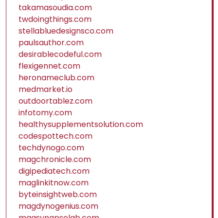
takamasoudia.com
twdoingthings.com
stellabluedesignsco.com
paulsauthor.com
desirablecodeful.com
flexigennet.com
heronameclub.com
medmarket.io
outdoortablez.com
infotomy.com
healthysupplementsolution.com
codespottech.com
techdynogo.com
magchronicle.com
digipediatech.com
maglinkitnow.com
byteinsightweb.com
magdynogenius.com
magsynapselab.com