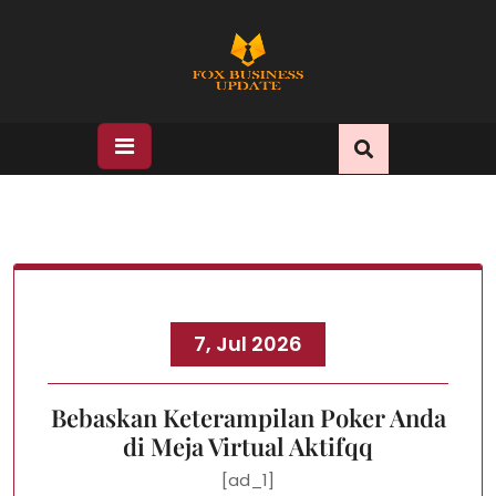
Skip
to
content
7, Jul 2026
Bebaskan Keterampilan Poker Anda
di Meja Virtual Aktifqq
[ad_1]