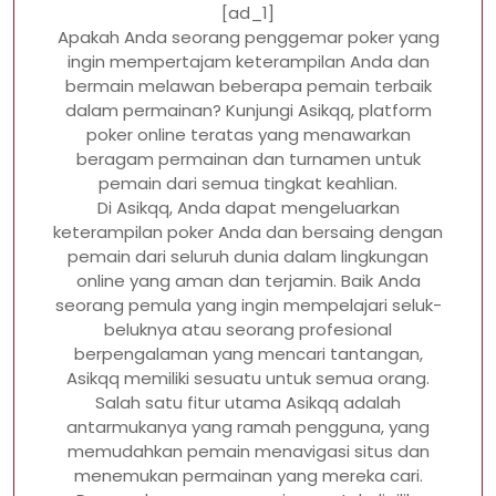
[ad_1]
Apakah Anda seorang penggemar poker yang
ingin mempertajam keterampilan Anda dan
bermain melawan beberapa pemain terbaik
dalam permainan? Kunjungi Asikqq, platform
poker online teratas yang menawarkan
beragam permainan dan turnamen untuk
pemain dari semua tingkat keahlian.
Di Asikqq, Anda dapat mengeluarkan
keterampilan poker Anda dan bersaing dengan
pemain dari seluruh dunia dalam lingkungan
online yang aman dan terjamin. Baik Anda
seorang pemula yang ingin mempelajari seluk-
beluknya atau seorang profesional
berpengalaman yang mencari tantangan,
Asikqq memiliki sesuatu untuk semua orang.
Salah satu fitur utama Asikqq adalah
antarmukanya yang ramah pengguna, yang
memudahkan pemain menavigasi situs dan
menemukan permainan yang mereka cari.