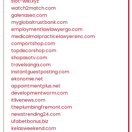
slot-wiki.xyz
watch2match.com
galenaseo.com
myglobaltrustbank.com
employmentlawlawyergo.com
medicalmalpracticelawyersinc.com
comportshop.com
topdecorshop.com
shopasotv.com
travelsanga.com
instantguestposting.com
ekonomie.net
appointmentplus.net
developmentworm.com
itlivenews.com
theplumbingfremont.com
newstrending24.com
ufabetbonus.biz
kelasweekend.com