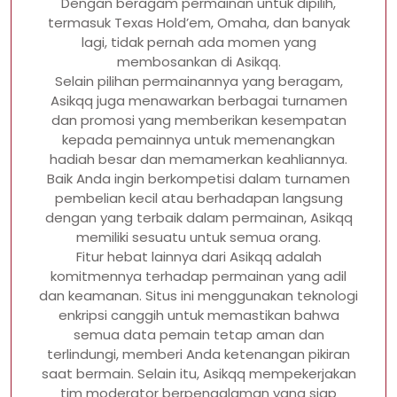
Dengan beragam permainan untuk dipilih,
termasuk Texas Hold’em, Omaha, dan banyak
lagi, tidak pernah ada momen yang
membosankan di Asikqq.
Selain pilihan permainannya yang beragam,
Asikqq juga menawarkan berbagai turnamen
dan promosi yang memberikan kesempatan
kepada pemainnya untuk memenangkan
hadiah besar dan memamerkan keahliannya.
Baik Anda ingin berkompetisi dalam turnamen
pembelian kecil atau berhadapan langsung
dengan yang terbaik dalam permainan, Asikqq
memiliki sesuatu untuk semua orang.
Fitur hebat lainnya dari Asikqq adalah
komitmennya terhadap permainan yang adil
dan keamanan. Situs ini menggunakan teknologi
enkripsi canggih untuk memastikan bahwa
semua data pemain tetap aman dan
terlindungi, memberi Anda ketenangan pikiran
saat bermain. Selain itu, Asikqq mempekerjakan
tim moderator berpengalaman yang siap