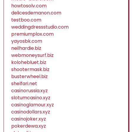
howtosolv.com
delicesdemanon.com
testboo.com
weddingdressstudio.com
premiumplox.com
yayosbk.com
neilhardie.biz
webmoneysurf.biz
kolohebluet.biz
shootermask.biz
busterwheel.biz
shelfari.net
casinorussia.xyz
slotumcasino.xyz
casinoglamour.xyz
casinodollars.xyz
casinojoker.xyz
pokerdewa.xyz