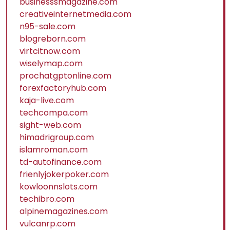
businesssmagazine.com
creativeinternetmedia.com
n95-sale.com
blogreborn.com
virtcitnow.com
wiselymap.com
prochatgptonline.com
forexfactoryhub.com
kaja-live.com
techcompa.com
sight-web.com
himadrigroup.com
islamroman.com
td-autofinance.com
frienlyjokerpoker.com
kowloonnslots.com
techibro.com
alpinemagazines.com
vulcanrp.com