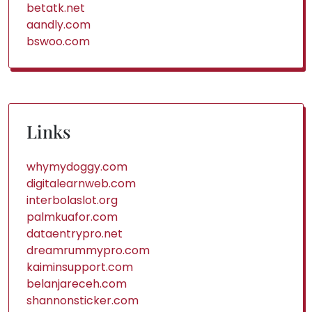
betatk.net
aandly.com
bswoo.com
Links
whymydoggy.com
digitalearnweb.com
interbolaslot.org
palmkuafor.com
dataentrypro.net
dreamrummypro.com
kaiminsupport.com
belanjareceh.com
shannonsticker.com