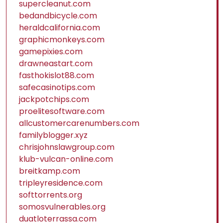
supercleanut.com
bedandbicycle.com
heraldcalifornia.com
graphicmonkeys.com
gamepixies.com
drawneastart.com
fasthokislot88.com
safecasinotips.com
jackpotchips.com
proelitesoftware.com
allcustomercarenumbers.com
familyblogger.xyz
chrisjohnslawgroup.com
klub-vulcan-online.com
breitkamp.com
tripleyresidence.com
softtorrents.org
somosvulnerables.org
duatloterrassa.com