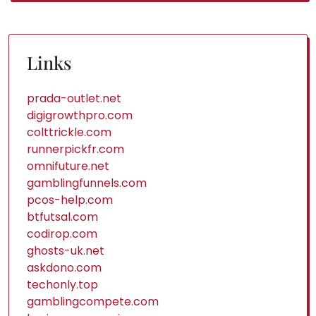
Links
prada-outlet.net
digigrowthpro.com
colttrickle.com
runnerpickfr.com
omnifuture.net
gamblingfunnels.com
pcos-help.com
btfutsal.com
codirop.com
ghosts-uk.net
askdono.com
techonly.top
gamblingcompete.com