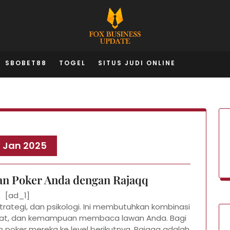
SBOBET88
TOGEL
SITUS JUDI ONLINE
, Jan 2025
an Poker Anda dengan Rajaqq
[ad_1]
rategi, dan psikologi. Ini membutuhkan kombinasi
pat, dan kemampuan membaca lawan Anda. Bagi
oker mereka ke level berikutnya, Rajaqq adalah