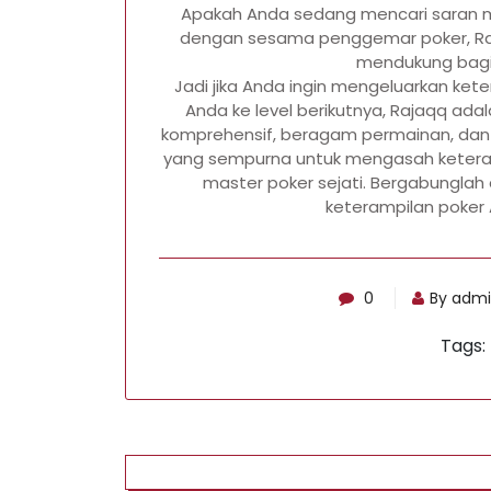
Apakah Anda sedang mencari saran m
dengan sesama penggemar poker, Ra
mendukung bagi 
Jadi jika Anda ingin mengeluarkan k
Anda ke level berikutnya, Rajaqq a
komprehensif, beragam permainan, dan 
yang sempurna untuk mengasah keteramp
master poker sejati. Bergabunglah 
keterampilan poke
0
By
admi
Tags: