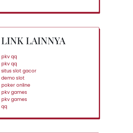
LINK LAINNYA
pkv qq
pkv qq
situs slot gacor
demo slot
poker online
pkv games
pkv games
qq