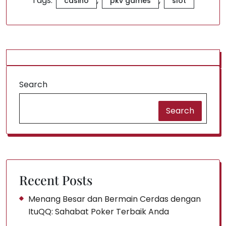
Tags:
,
,
casino
pkv games
slot
Search
Search
Recent Posts
Menang Besar dan Bermain Cerdas dengan
ItuQQ: Sahabat Poker Terbaik Anda