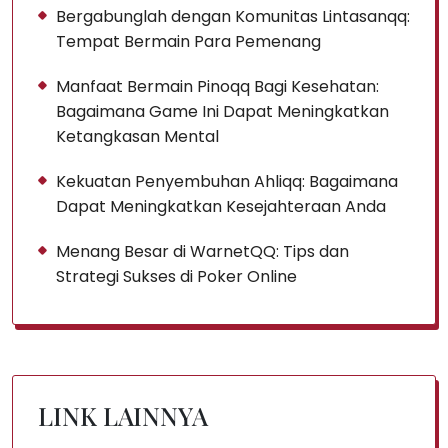
Bergabunglah dengan Komunitas Lintasanqq:
Tempat Bermain Para Pemenang
Manfaat Bermain Pinoqq Bagi Kesehatan:
Bagaimana Game Ini Dapat Meningkatkan
Ketangkasan Mental
Kekuatan Penyembuhan Ahliqq: Bagaimana
Dapat Meningkatkan Kesejahteraan Anda
Menang Besar di WarnetQQ: Tips dan
Strategi Sukses di Poker Online
LINK LAINNYA