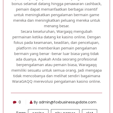
bonus selamat datang hingga penawaran cashback,
pemain dapat memanfaatkan berbagai insentif
untuk meningkatkan pengalaman bermain game
mereka dan meningkatkan peluang mereka untuk
menang besar.
Secara keseluruhan, Wargaqq mengubah
permainan ketika datang ke kasino online. Dengan
fokus pada keamanan, keadilan, dan pencelupan,
platform ini memberikan pemain pengalaman
bermain yang benar -benar luar biasa yang tidak
ada duanya. Apakah Anda seorang profesional
berpengalaman atau pemain biasa, Waragaqq
memiliki sesuatu untuk semua orang. Jadi mengapa
tidak mencobanya dan melihat sendiri bagaimana
WaraGAQQ merevolusi pengalaman kasino online.
0
By
admin@foxbusinessupdate.com