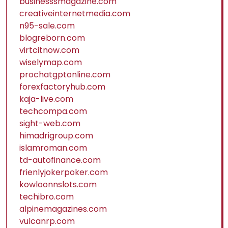
businesssmagazine.com
creativeinternetmedia.com
n95-sale.com
blogreborn.com
virtcitnow.com
wiselymap.com
prochatgptonline.com
forexfactoryhub.com
kaja-live.com
techcompa.com
sight-web.com
himadrigroup.com
islamroman.com
td-autofinance.com
frienlyjokerpoker.com
kowloonnslots.com
techibro.com
alpinemagazines.com
vulcanrp.com