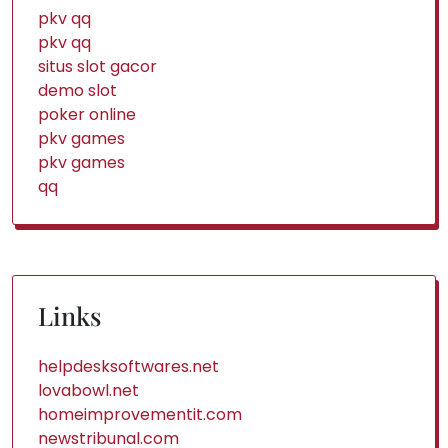
pkv qq
pkv qq
situs slot gacor
demo slot
poker online
pkv games
pkv games
qq
Links
helpdesksoftwares.net
lovabowl.net
homeimprovementit.com
newstribunal.com